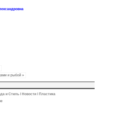
лександровна
ками и рыбой »
да и Стиль
ǀ
Новости
ǀ
Пластика
не