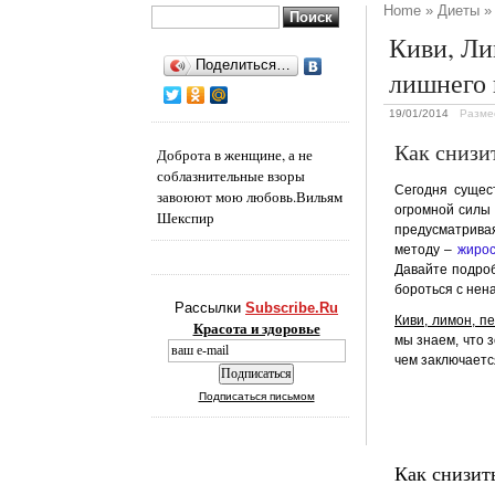
Home
»
Диеты
» 
Найти:
Киви, Ли
Поделиться…
лишнего 
19/01/2014
Разме
Как снизи
Доброта в женщине, а не
соблазнительные взоры
Сегодня сущес
завоюют мою любовь.
Вильям
огромной силы 
Шекспир
предусматривая
методу –
жиро
Давайте подроб
бороться с нен
Рассылки
Subscribe.Ru
Киви, лимон, п
Красота и здоровье
мы знаем, что 
чем заключаетс
Подписаться письмом
Как снизит