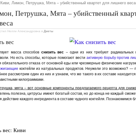
Киви, Лимон, Петрушка, Мята – убийственный квартет для лишнего веса
мон, Петрушка, Мята – убийственный кварт
веса
стил Нелли Александровна
в
Диеты
ть вес
твует масса способов
снизить вес
– одни из них требуют радикальных м
воли. Но есть способы, которые помогают вести
активную борьбу против ли
 обязательного отказа от основной еды или чрезмерные физические нагрузки
сжигающие
коктейли из натуральных продуктов. Неужели это возможно? — 
нее рассмотрим один из них и узнаем, что же такого в их составе находится
авистными килограммами.
етрушка, мята – вот основные компоненты предлагаемого рецепта для сниж
зелень полезна, цитрусы имеют богатый состав, но до конца не каждый сможе
я действие каждого ингредиента в составе чудного коктейля. Познакомимся б
ь вес: Киви