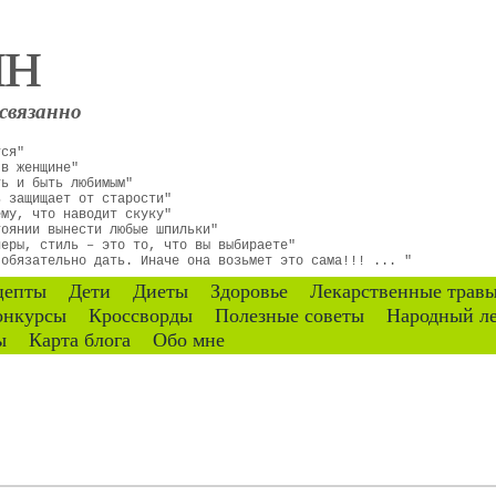
ин
связанно
тся"
 в женщине"
ть и быть любимым"
ь защищает от старости"
ему, что наводит скуку"
тоянии вынести любые шпильки"
неры, стиль – это то, что вы выбираете"
 обязательно дать. Иначе она возьмет это сама!!! ... "
цепты
Дети
Диеты
Здоровье
Лекарственные трав
онкурсы
Кроссворды
Полезные советы
Народный л
ы
Карта блога
Обо мне