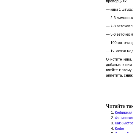
пропорциях:
— киви 1 штука;
— 2-3 лимонных
— 7-8 веточек 
— 5-6 веточек 
— 100 мл. очищ
— 1ч. ложка мед
Очистите киви,
добавьте к ним
влейте к этому
аппетита,
сниж
Читайте та
Кефирная
Финиковая
Как быстр
Кофе