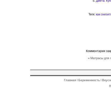
Диета. Ку
Теги:
как снизит
Комментарии за
« Матрасы для 
Главная
ǀ
Беременность
ǀ
Вкус
П