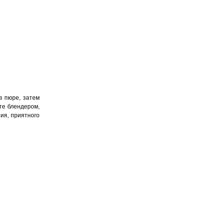
в пюре, затем
ите блендером,
ия, приятного