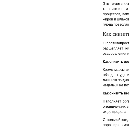
Этот экзотичес
того, что в не
процессов, вл
жиров и шлаков
плода позволяю
Как снизит
О противопрост
расщепляет жи
оздоровления и
Как снизить ве
Кроме массы ви
обладает удив
лишнюю жидкос
недель, и не п
Как снизить ве
Наполняет орг
ограничениях в
их до предела.
С пользой кажд
пора принимат