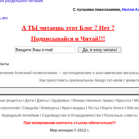
хня раздельного питания
C лучшими пожеланиями,
Нелли А
ь вес
А ТЫ читаешь этот Блог ? Нет ?
Подписывайся и Читай!!!
крыты
лечения болезней позвоночника — ортопедические и анатомические матрасы
Как приготовить оригинальное блюдо суп-крем с кревет
ные рецепты
ǀ
Дети
ǀ
Диеты
ǀ
Здоровье
ǀ
Лекарственные травы
ǀ
Красота
ǀ
Мо
сихология
ǀ
Свадьба
ǀ
Конкурсы
ǀ
Кроссворды
ǀ
Тесты
ǀ
Карта блога
ǀ
Обо м
Народный лечебник
ǀ
Садоводство и
Огородничество
ǀ
Полезные советы
При копировании контента ссылка обязательна!!!
Мир женщин © 2012
г.