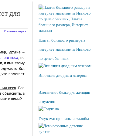
ет для
2 комментария
Платья большого размера в
интернет-магазине из Иваново
ер, другие –
шнего веса
, не
по цене обычных
, и имя этому
подумаете Вы.
, что помогает
Эпиляция диодным лазером
ения веса
. Все
Элегантное белье для женщин
т объяснить, в
лиже с ними?
и мужчин
Глаукома: причины и жалобы