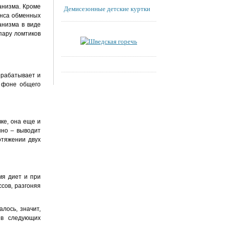
анизма. Кроме
Демисезонные детские куртки
анса обменных
анизма в виде
 пару ломтиков
рабатывает и
 фоне общего
ке, она еще и
нно – выводит
отяжении двух
мя диет и при
сов, разгоняя
лось, значит,
 в следующих