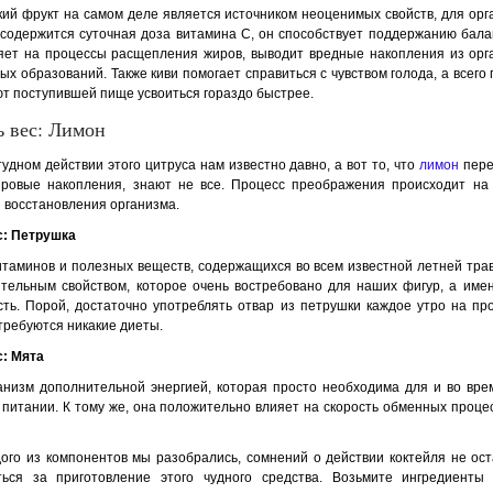
кий фрукт на самом деле является источником неоценимых свойств, для орг
м содержится суточная доза витамина С, он способствует поддержанию бал
ияет на процессы расщепления жиров, выводит вредные накопления из орг
ых образований. Также киви помогает справиться с чувством голода, а всего
т поступившей пище усвоиться гораздо быстрее.
ь вес: Лимон
удном действии этого цитруса нам известно давно, а вот то, что
лимон
пере
ровые накопления, знают не все. Процесс преображения происходит на
 восстановления организма.
с: Петрушка
таминов и полезных веществ, содержащихся во всем известной летней трав
ительным свойством, которое очень востребовано для наших фигур, а име
ть. Порой, достаточно употреблять отвар из петрушки каждое утро на пр
отребуются никакие диеты.
с: Мята
анизм дополнительной энергией, которая просто необходима для и во вре
 питании. К тому же, она положительно влияет на скорость обменных процес
ого из компонентов мы разобрались, сомнений о действии коктейля не оста
ься за приготовление этого чудного средства. Возьмите ингредиенты