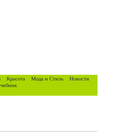
ы
Красота
Мода и Стиль
Новости
ечебник