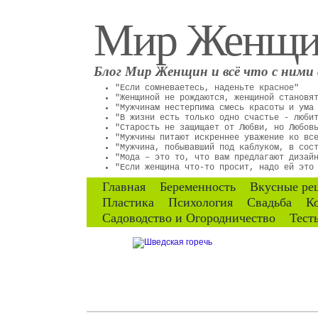
Мир Женщ
Блог Мир Женщин и всё что с ними 
"Если сомневаетесь, наденьте красное"
"Женщиной не рождаются, женщиной становя
"Мужчинам нестерпима смесь красоты и ума
"В жизни есть только одно счастье - люби
"Старость не защищает от Любви, но Любов
"Мужчины питают искреннее уважение ко вс
"Мужчина, побывавший под каблуком, в сос
"Мода – это то, что вам предлагают дизай
"Если женщина что-то просит, надо ей это
Главная
Беременность
Вкусные ре
Пластика
Психология
Свадьба
К
Садоводство и Огородничество
Тест