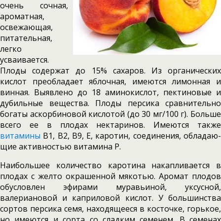
очень сочная,
ароматная,
освежающая,
питательная,
легко
усваивается.
Плоды содержат до 15% сахаров. Из органичес­ких
кислот преобладает яблочная, имеются лимонная и
винная. Выявлено до 18 аминокис­лот, пектиновые и
дубильные вещества. Плоды персика сравнительно
богаты аскорбиновой кислотой (до 30 мг/100 г). Больше
всего ее в плодах нектаринов. Имеются также
витамины
В1, В2, В9, Е, каротин, соединения, обладаю
щие активностью витамина Р.
Наибольшее количество каротина накапливается в
плодах с желто окрашенной мякотью. Аромат плодов
обусловлен эфирами муравьиной, уксусной,
валериановой и каприловой кислот. У боль­шинства
сортов персика семя, находящееся в косточ­ке, горькое,
но имеются и сорта со сладким семенем. В семенах