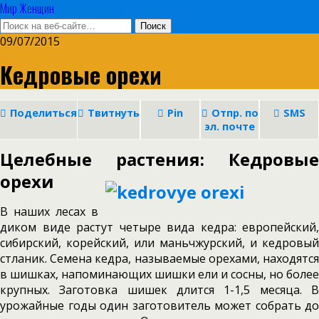
Мир Женщин
09/07/2015
Кедровые орехи
Поделиться
Твитнуть
Pin
Отпр. по
SMS
эл. почте
Целебные растения: Кедровые
орехи
В наших лесах в
диком виде растут четыре вида кедра: европейский,
сибирский, корейс­кий, или маньчжурский, и кедровый
стланик. Семена кедра, называемые орехами, находят­ся
в шишках, напоминающих шишки ели и сосны, но более
крупных. Заготовка шишек длится 1-1,5 месяца. В
урожайные годы один заготовитель может собрать до