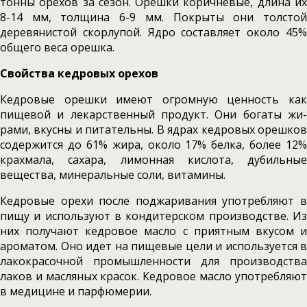
тонны орехов за сезон. Орешки коричневые, длина их
8-14 мм, толщина 6-9 мм. Покрыты они тол­стой
деревянистой скорлупой. Ядро составля­ет около 45%
общего веса орешка.
Свойства кедровых орехов
Кедровые орешки имеют огромную ценность как
пище­вой и лекарственный продукт. Они богаты жи­
рами, вкусны и питательны. В ядрах кедровых орешков
содержится до 61% жира, около 17% белка, более 12%
крахмала, сахара, лимонная кислота, дубильные
вещества, минеральные соли, витамины.
Кедровые орехи после поджаривания употребляют в
пищу и используют в кондитер­ском производстве. Из
них получают кедровое масло с приятным вкусом и
ароматом. Оно идет на пищевые цели и используется в
лакокрасоч­ной промышленности для производства
лаков и масляных красок. Кедровое масло употреб­ляют
в медицине и парфюмерии.