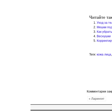
Читайте та
Уход за т
Мешки под
Как убрат
Веснушки
Корректи
Теги:
кожа лица
Комментарии за
« Ларингит