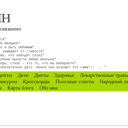
ин
связанно
тся"
 в женщине"
ть и быть любимым"
ь защищает от старости"
ему, что наводит скуку"
тоянии вынести любые шпильки"
неры, стиль – это то, что вы выбираете"
 обязательно дать. Иначе она возьмет это сама!!! ... "
цепты
Дети
Диеты
Здоровье
Лекарственные трав
онкурсы
Кроссворды
Полезные советы
Народный л
ы
Карта блога
Обо мне