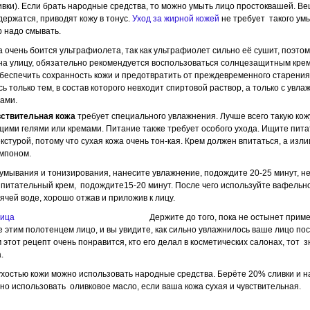
ивки). Если брать народные средства, то можно умыть лицо простоквашей. Ве
держатся, приводят кожу в тонус.
Уход за жирной кожей
не требует такого умы
р надо смывать.
а очень боится ультрафиолета, так как ультрафиолет сильно её сушит, поэтом
 на улицу, обязательно рекомендуется воспользоваться солнцезащитным крем
беспечить сохранность кожи и предотвратить от преждевременного старения
ь только тем, в состав которого невходит спиртовой раствор, а только с ув
ами.
ствительная кожа
требует специального увлажнения. Лучше всего такую кож
ими гелями или кремами. Питание также требует особого ухода. Ищите пит
екстурой, потому что сухая кожа очень тон-кая. Крем должен впитаться, а изл
мпоном.
умывания и тонизирования, нанесите увлажнение, подождите 20-25 минут, не
 питательный крем, подождите15-20 минут. После чего используйте вафельн
рячей воде, хорошо отжав и приложив к лицу.
Держите до того, пока не остынет прим
е этим полотенцем лицо, и вы увидите, как сильно увлажнилось ваше лицо пос
 этот рецепт очень понравится, кто его делал в косметических салонах, тот 
.
ухостью кожи можно использовать народные средства. Берёте 20% сливки и н
жно использовать оливковое масло, если ваша кожа сухая и чувствительная.