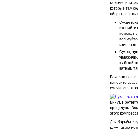
молочко или сл
которые там со
оборот весь жи
Сухая кож
как выйти
поможет о
пользуйтес
компонент
Сухая,
чув
увлажняющ
с лёгкой т
ватным та
Вечером после 
нанесите сразу
смочив его в го
минут. Протрит
процедуры. Вам
этого компресса
Для борьбы с с
кожу так же мо