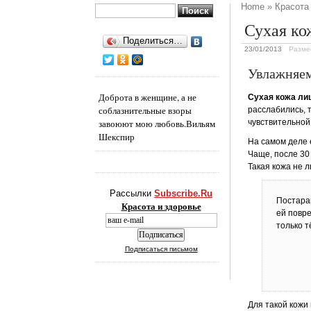
Home
»
Красота
Найти:
Сухая ко
Поделиться…
23/01/2013
Разме
Увлажняем
Доброта в женщине, а не
Сухая кожа ли
соблазнительные взоры
расслабились, 
завоюют мою любовь.
Вильям
чувствительной
Шекспир
На самом деле 
Чаще, после 30
Такая кожа не 
Рассылки
Subscribe.Ru
Постарай
Красота и здоровье
ей повр
только т
Подписаться письмом
Для такой кожи