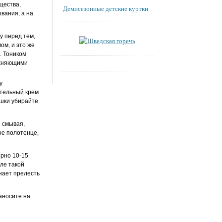
щества,
Демисезонные детские куртки
вания, а на
у перед тем,
ом, и это же
. Тоником
лажняющими
у
ательный крем
ишки убирайте
 смывая,
ое полотенце,
ерно 10-15
ле такой
знает прелесть
аносите на