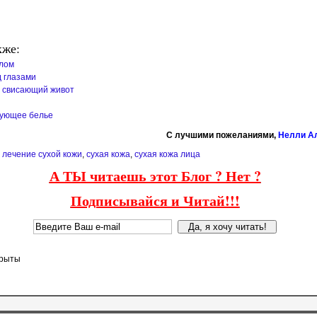
кже:
елом
 глазами
ь свисающий живот
рующее белье
C лучшими пожеланиями,
Нелли А
,
лечение сухой кожи
,
сухая кожа
,
сухая кожа лица
А ТЫ читаешь этот Блог ? Нет ?
Подписывайся и Читай!!!
крыты