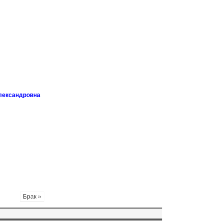
лександровна
Брак »