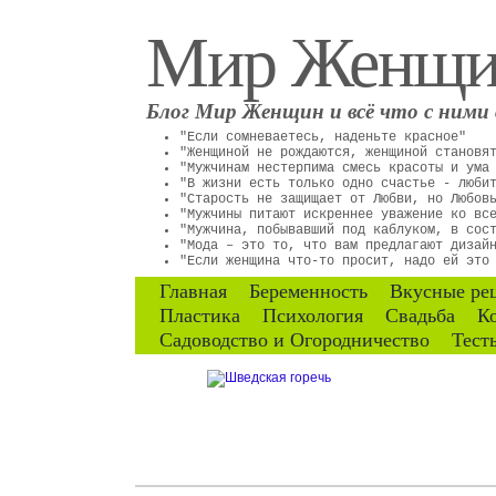
Мир Женщ
Блог Мир Женщин и всё что с ними 
"Если сомневаетесь, наденьте красное"
"Женщиной не рождаются, женщиной становя
"Мужчинам нестерпима смесь красоты и ума
"В жизни есть только одно счастье - люби
"Старость не защищает от Любви, но Любов
"Мужчины питают искреннее уважение ко вс
"Мужчина, побывавший под каблуком, в сос
"Мода – это то, что вам предлагают дизай
"Если женщина что-то просит, надо ей это
Главная
Беременность
Вкусные ре
Пластика
Психология
Свадьба
К
Садоводство и Огородничество
Тест