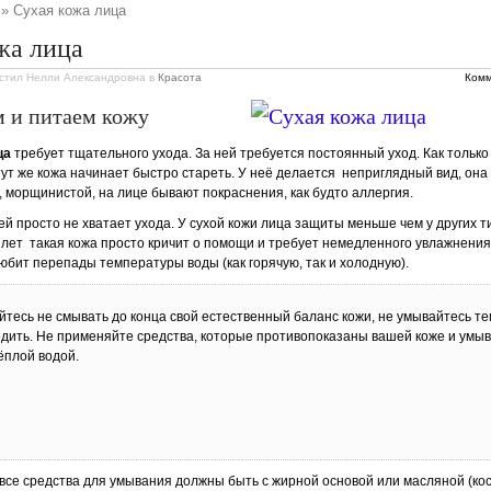
» Сухая кожа лица
жа лица
стил Нелли Александровна
в
Красота
Комм
 и питаем кожу
ца
требует тщательного ухода. За ней требуется постоянный уход. Как только
тут же кожа начинает быстро стареть. У неё делается неприглядный вид, она
, морщинистой, на лице бывают покраснения, как будто аллергия.
ей просто не хватает ухода. У сухой кожи лица защиты меньше чем у других т
 лет такая кожа просто кричит о помощи и требует немедленного увлажнения
любит перепады температуры воды (как горячую, так и холодную).
тесь не смывать до конца свой естественный баланс кожи, не умывайтесь те
едить. Не применяйте средства, которые противопоказаны вашей коже и умыв
ёплой водой.
 все средства для умывания должны быть с жирной основой или масляной (ко