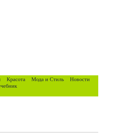
ы
Красота
Мода и Стиль
Новости
ечебник