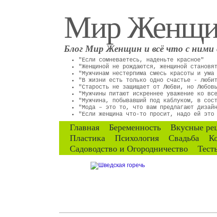
Мир Женщ
Блог Мир Женщин и всё что с ними 
"Если сомневаетесь, наденьте красное"
"Женщиной не рождаются, женщиной становя
"Мужчинам нестерпима смесь красоты и ума
"В жизни есть только одно счастье - люби
"Старость не защищает от Любви, но Любов
"Мужчины питают искреннее уважение ко вс
"Мужчина, побывавший под каблуком, в сос
"Мода – это то, что вам предлагают дизай
"Если женщина что-то просит, надо ей это
Главная
Беременность
Вкусные ре
Пластика
Психология
Свадьба
К
Садоводство и Огородничество
Тест