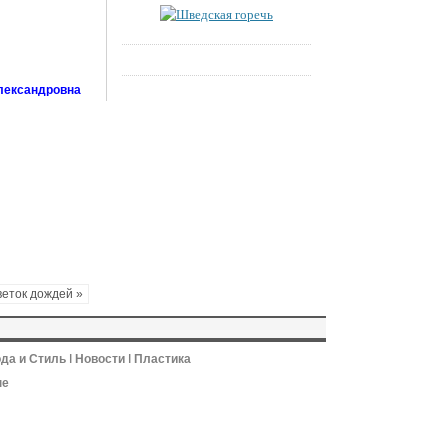
лександровна
веток дождей »
да и Стиль
ǀ
Новости
ǀ
Пластика
не