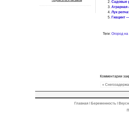
Подписаться письмом
Садовые 
Аграрная 
Лук репч
Гиацинт —
Теги:
Огород на
Комментарии за
« Снегозадержа
Главная
ǀ
Беременность
ǀ
Вкус
П