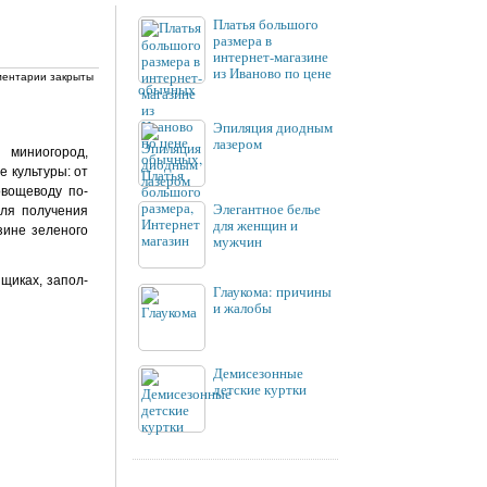
Платья большого
размера в
интернет-магазине
из Иваново по цене
ентарии закрыты
обычных
Эпиляция диодным
лазером
мини­огород,
 культуры: от
овощеводу по­
Элегантное белье
для получения
для женщин и
азине зеленого
мужчин
ящиках, запол­
Глаукома: причины
и жалобы
Демисезонные
детские куртки