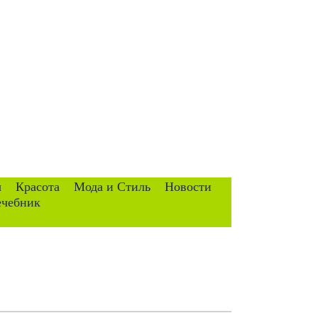
ы
Красота
Мода и Стиль
Новости
ечебник