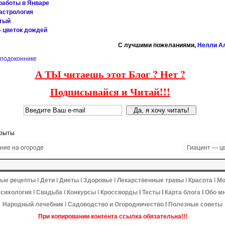
работы в Январе
астрология
атый
 цветок дождей
C лучшими пожеланиями,
Нелли А
 подоконнике
А ТЫ читаешь этот Блог ? Нет ?
Подписывайся и Читай!!!
крыты
ние на огороде
Гиацинт — ц
ные рецепты
ǀ
Дети
ǀ
Диеты
ǀ
Здоровье
ǀ
Лекарственные травы
ǀ
Красота
ǀ
Мо
сихология
ǀ
Свадьба
ǀ
Конкурсы
ǀ
Кроссворды
ǀ
Тесты
ǀ
Карта блога
ǀ
Обо м
Народный лечебник
ǀ
Садоводство и
Огородничество
ǀ
Полезные советы
При копировании контента ссылка обязательна!!!