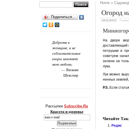
Home
»
Садовод
Найти:
Огород н
Поделиться…
19/11/2015
Разме
Мини­огор
На дворе моро
Доброта в
доставляющий с
женщине, а не
петрушки и пр
соблазнительные
советуем нача
взоры завоюют
зелени не толь
мою любовь.
лука.
Вильям
Лук можно вы­р
Шекспир
ненных землей,
P.S.
Если статья
Рассылки
Subscribe.Ru
Красота и здоровье
Читайте Так
Редис