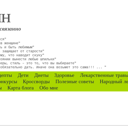
ин
связанно
тся"
 в женщине"
ть и быть любимым"
ь защищает от старости"
ему, что наводит скуку"
тоянии вынести любые шпильки"
неры, стиль – это то, что вы выбираете"
 обязательно дать. Иначе она возьмет это сама!!! ... "
цепты
Дети
Диеты
Здоровье
Лекарственные трав
онкурсы
Кроссворды
Полезные советы
Народный л
ы
Карта блога
Обо мне