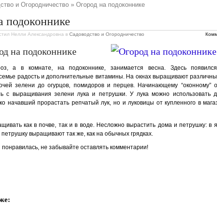
ство и Огородничество
» Огород на подоконнике
а подоконнике
стил Нелли Александровна
в
Садоводство и Огородничество
Комм
од на подоконнике
з, а в комнате, на подоконни­ке, занимается весна. Здесь появился 
емье радость и допол­нительные витамины. На окнах выращивают различные
очей зелени до огурцов, помидоров и перцев. Начинающему “оконному” 
ть с выращивания зелени лука и петрушки. У лука можно использовать 
ко начавший прора­стать репчатый лук, но и луковицы от куплен­ного в маг
ащивать как в почве, так и в воде. Несложно вырастить дома и петрушку: в 
 петрушку выращивают так же, как на обычных грядках.
 понравилась, не забывайте оставлять комментарии!
же: