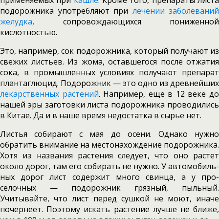
применяемых при
кашле
. Кроме того, препараты лист
подорожника употребляют при
лечении заболеваний
желуд­ка
, сопровождающихся пониженной
кислотностью.
Это, например, сок подорожника, ко­торый получают из
свежих листьев. Из жома, оставшегося после отжатия
сока, в промыш­ленных условиях получают препарат
плантаглюцид. Подорожник — это одно из древнейших
лекарственных растений
. Например, еще в 12 веке д
нашей эры заготовки листа подорожника проводились
в Китае. Да и в наше время недо­статка в сырье нет.
Листья собирают с мая до осени. Однако нужно
обратить внимание на местонахождение подорожника.
Хотя из назва­ния растения следует, что оно растет
около до­рог, там его собирать не нужно. У автомобиль­
ных дорог лист содержит много свинца, а у про­
селочных — подорожник грязный, пыльный.
Учитывайте, что лист перед сушкой не моют, иначе
почернеет. Поэтому искать растение луч­ше не ближе,