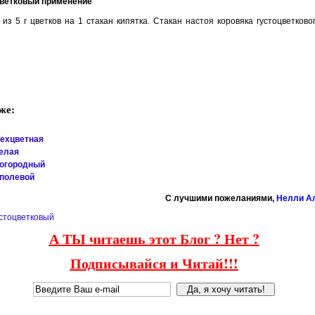
цветковый применение
т из 5 г цветков на 1 стакан кипятка. Стакан настоя коровяка густоцветков
же:
рехцветная
елая
 огородный
 полевой
C лучшими пожеланиями,
Нелли А
устоцветковый
А ТЫ читаешь этот Блог ? Нет ?
Подписывайся и Читай!!!