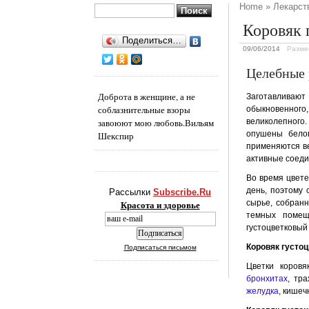
Home
»
Лекарст
Найти:
Коровяк 
Поделиться…
09/06/2014
Разме
Целебные 
Доброта в женщине, а не
Заготавлива
соблазнительные взоры
обыкновенного,
завоюют мою любовь.
Вильям
великолепного.
опушены белов
Шекспир
применяются ве
активные со­ед
Во время цвете
день, поэтому 
Рассылки
Subscribe.Ru
сырье, собранн
Красота и здоровье
темных помещ
густоцветковый 
Коровяк густо
Подписаться письмом
Цветки коровя
бронхитах
, тр
желудка
, кишеч