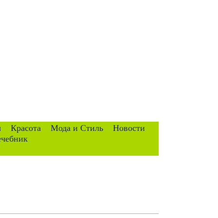
ы
Красота
Мода и Стиль
Новости
ечебник