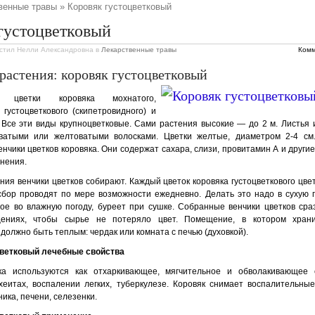
венные травы
» Коровяк густоцветковый
густоцветковый
стил Нелли Александровна
в
Лекарственные травы
Комм
растения: коровяк густоцветковый
ют цветки коровяка мохнатого,
 густоцветкового (скипетровидного) и
 Все эти виды круп­ноцветковые. Сами растения высокие — до 2 м. Листья и
аты­ми или желтоватыми волосками. Цветки жел­тые, диаметром 2-4 см
нчики цветков коровяка. Они содержат сахара, слизи, прови­тамин А и други
инения.
ния венчики цветков собирают. Каждый цветок коровяка густоцветкового цве
сбор проводят по мере возмож­ности ежедневно. Делать это надо в сухую по
ое во влажную погоду, буреет при сушке. Собранные венчики цвет­ков сра
ениях, что­бы сырье не потеряло цвет. Помещение, в котором храни
долж­но быть теплым: чердак или комната с печью (духовкой).
цветковый лечебные свойства
ка используются как отхаркивающее, мягчительное и обволаки­вающее 
ахеитах, воспалении легких, туберкулезе. Коровяк сни­мает воспалительны
ника, печени, селезенки.