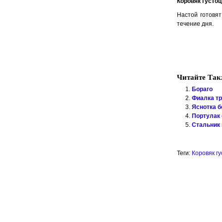
Коровяк густо
Настой гото­вя
течение дня.
Читайте Так
Бораго
Фиалка т
Яснотка б
Портулак
Стальник
Теги:
Коровяк г