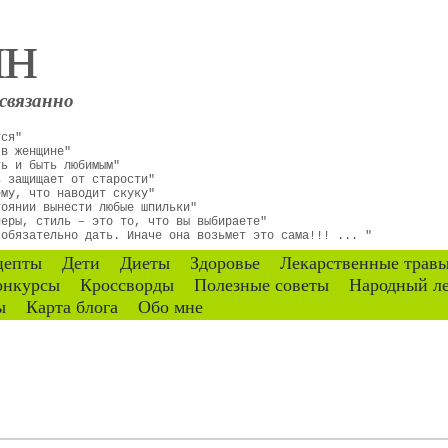
ин
связанно
тся"
 в женщине"
ть и быть любимым"
ь защищает от старости"
ему, что наводит скуку"
тоянии вынести любые шпильки"
неры, стиль – это то, что вы выбираете"
 обязательно дать. Иначе она возьмет это сама!!! ... "
цепты
Дети
Диеты
Здоровье
Лекарственные трав
онкурсы
Кроссворды
Полезные советы
Народный л
ы
Карта блога
Обо мне