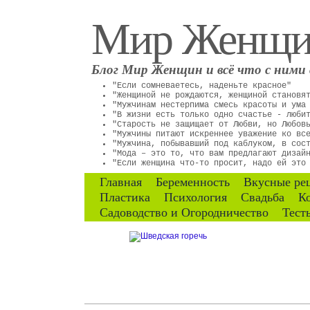
Мир Женщ
Блог Мир Женщин и всё что с ними 
"Если сомневаетесь, наденьте красное"
"Женщиной не рождаются, женщиной становя
"Мужчинам нестерпима смесь красоты и ума
"В жизни есть только одно счастье - люби
"Старость не защищает от Любви, но Любов
"Мужчины питают искреннее уважение ко вс
"Мужчина, побывавший под каблуком, в сос
"Мода – это то, что вам предлагают дизай
"Если женщина что-то просит, надо ей это
Главная
Беременность
Вкусные ре
Пластика
Психология
Свадьба
К
Садоводство и Огородничество
Тест