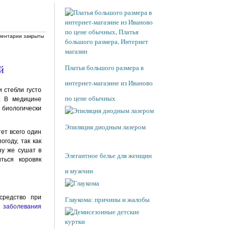
ентарии закрыты
Платья большого размера в
интернет-магазине из Иваново
 стебли густо
по цене обычных
. В медицине
е биологически
Эпиляция диодным лазером
тет всего один
году, так как
зу же сушат в
Элегантное белье для женщин
ться коровяк
и мужчин
средство при
Глаукома: причины и жалобы
е
заболевания