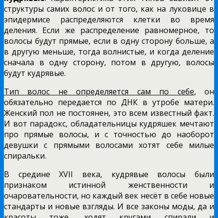
структуры самих волос и от того, как на луковице в
эпидермисе распределяются клетки во время
деления. Если же распределение равномерное, то
волосы будут прямые, если в одну сторону больше, а
в другую меньше, тогда волнистые, и когда деление
сначала в одну сторону, потом в другую, волосы
будут кудрявые.
Тип волос не определяется сам по себе
, он
обязательно передается по ДНК в утробе матери.
Женский пол не постоянен, это всем известный факт.
И вот парадокс, обладательницы кудряшек мечтают
про прямые волосы, и с точностью до наоборот
девушки с прямыми волосами хотят себе милые
спиральки.
В средине ХVII века, кудрявые волосы были
признаком истинной женственности и
очаровательности, но каждый век несёт в себе новые
стандарты и новые взгляды. И все законы моды, да и
красоты тоже, ходят кругами спирали и