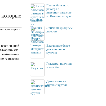
Платья большого
размера в
интернет-магазине
 которые
из Иваново по цене
обычных
Эпиляция диодным
ентарии закрыты
лазером
Элегантное белье
а влагалищной
для женщин и
в в организме,
мужчин
я шейки матки
 не считается
Глаукома: причины
и жалобы
Демисезонные
детские куртки