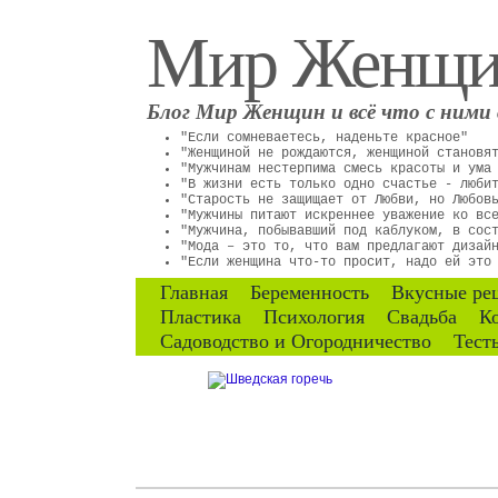
Мир Женщ
Блог Мир Женщин и всё что с ними 
"Если сомневаетесь, наденьте красное"
"Женщиной не рождаются, женщиной становя
"Мужчинам нестерпима смесь красоты и ума
"В жизни есть только одно счастье - люби
"Старость не защищает от Любви, но Любов
"Мужчины питают искреннее уважение ко вс
"Мужчина, побывавший под каблуком, в сос
"Мода – это то, что вам предлагают дизай
"Если женщина что-то просит, надо ей это
Главная
Беременность
Вкусные ре
Пластика
Психология
Свадьба
К
Садоводство и Огородничество
Тест