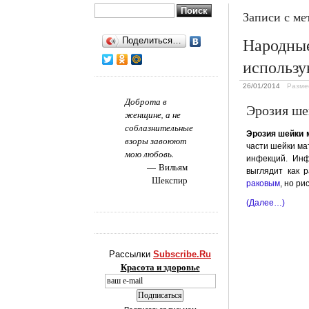
Найти:
Записи с м
Народные
Поделиться…
использу
26/01/2014
Разме
Доброта в
Эрозия ш
женщине, а не
соблазнительные
Эрозия шейки 
взоры завоюют
части шейки ма
мою любовь.
инфекций. Инфе
Вильям
выглядит как 
Шекспир
раковым
, но ри
(Далее…)
Рассылки
Subscribe.Ru
Красота и здоровье