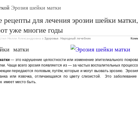
еткой
Эрозия шейки матки
 рецепты для лечения эрозии шейки матки,
ют уже многие годы
стил Нелли Александровна
в
Здоровье
,
Народный лечебник
Комм
ейки матки
матки
— это нарушение целостности или изменение эпителиального покров
тки. Чаще всего эрозия появляется из — за частых воспалительных процессо
кции передаются половым, путём, которые и могут вызвать эрозию. Эрози
ранка или язвочка, отличающаяся по цвету слизистой. Это заболевание
ск имеет место быть.