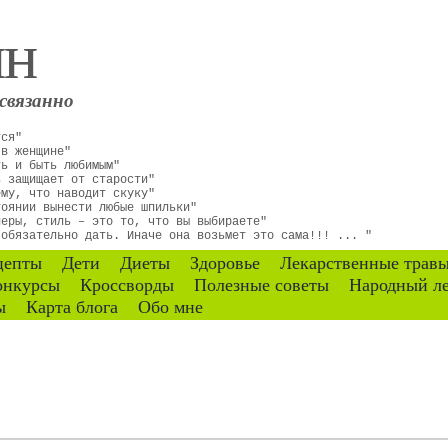
ин
связанно
тся"
 в женщине"
ть и быть любимым"
ь защищает от старости"
ему, что наводит скуку"
тоянии вынести любые шпильки"
неры, стиль – это то, что вы выбираете"
 обязательно дать. Иначе она возьмет это сама!!! ... "
цепты
Дети
Диеты
Здоровье
Лекарственные трав
онкурсы
Кроссворды
Полезные советы
Народный л
ы
Карта блога
Обо мне