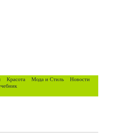
ы
Красота
Мода и Стиль
Новости
ечебник