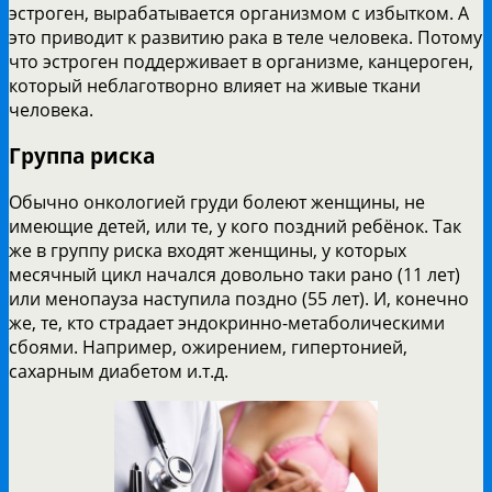
эстроген, вырабатывается организмом с избытком. А
это приводит к развитию рака в теле человека. Потому
что эстроген поддерживает в организме, канцероген,
который неблаготворно влияет на живые ткани
человека.
Группа риска
Обычно онкологией груди болеют женщины, не
имеющие детей, или те, у кого поздний ребёнок. Так
же в группу риска входят женщины, у которых
месячный цикл начался довольно таки рано (11 лет)
или менопауза наступила поздно (55 лет). И, конечно
же, те, кто страдает эндокринно-метаболическими
сбоями. Например, ожирением, гипертонией,
сахарным диабетом и.т.д.