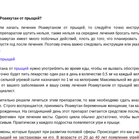
 Роаккутан от прыщей?
и начать лечение Роаккутаном от прыщей, то следуйте точно инструк
 препаратом шутить нельзя, также нельзя на середине лечения бросать пить
оаккутан имеет много побочных действий, плоть до того, что планировать
пустя год после лечения. Поэтому очень важно следовать инструкции или ук
.
тана от
прыщей
нужно употреблять во время еды, чтобы не вызвать обостре
точно будет пить лекарство один раз в день в количестве 0,5 мг на каждый к
х сильной угревой сыпи назначают по 1 мг на килограмм. Максимальной же до
т от вашего заболевания и вашу схему лечения Роаккутаном от прыщей мо
ециалист.
вительно решили лечиться этим препаратом, то вам необходимо сдать ана
р. Строго воспрещается, принимать Роаккутан беременным женщинам, так ка
рожденных. На сегодняшний день этот препарат считается средством посл
фективен при лечении кисты. Одного цикла обычно достаточно, чтобы выл
асивым. Практически у каждого подростка появляются угри и прыщи.
рмоны, которые бушуют при развитии половой сферы. Происходит это как у ма
прыщей не застрахован ни кто. В возрасте от 20 до 40 лет появление угре