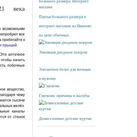
21 века
Платья большого размера в
интернет-магазине из Иваново
ми возможными
ерепробуют все
по цене обычных
а прибегайте к
 и прыщей
.
Эпиляция диодным лазером
 Это аптечное
 чтобы начать
есть побочные
Элегантное белье для женщин
и мужчин
ное вещество,
лагодаря чему
Глаукома: причины и жалобы
меются тысячи
альных желёз.
льные каналы
тся от стенок
Демисезонные детские куртки