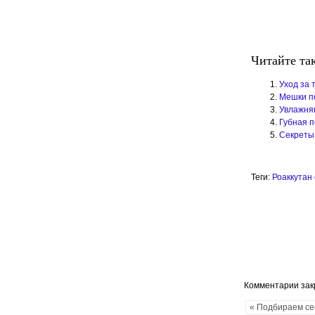
Читайте та
Уход за 
Мешки п
Увлажня
Губная 
Секреты 
Теги:
Роаккутан
Комментарии за
« Подбираем се