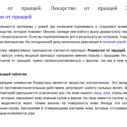
ан от прыщей. Лекарство от прыщей 
ачинаются проблемы с кожей, мы начинаем переживать и стараемся все
редство, которое поможет. Многие, прежде чем пойти к врачу дерматологу, п
ё безрезультатно. Если вы перепробовали всё и результата не получили, тогд
ым препаратам. На сегодняшний день произошла революция в
лечении угрей
олее эффективных препаратов считается препарат
Роаккутан от прыщей
.
е капсул, очень мощный препарат направлен именно борьбу с прыщами. Но,
утаном от прыщей, нужно проконсультироваться с врачом, так как в нем 
прыщей таблетки
вующим элементом Роаккутана является вещество изотретиноин. Это мощ
ся противовоспалительным действием, регулирует работу сальных желез, б
бактерий уменьшается в несколько раз. На коже нашего
лица
,
шеи
, спины и
 которые смазывают кожу кожным салом и жиром. На лице имеется тысячи с
выделяется через тонкие каналы на поверхность кожи. Иногда эти са
жным салом, бактериями и отмирающими клетками кожи, которые отслаиваю
амым появляются угри.