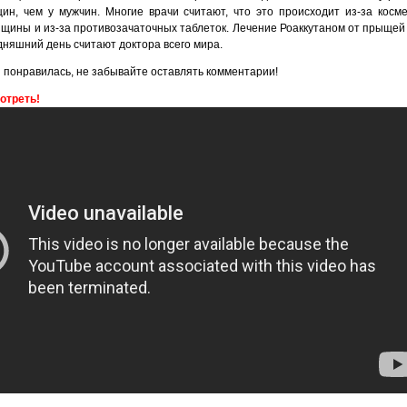
н, чем у мужчин. Многие врачи считают, что это происходит из-за косме
щины и из-за противозачаточных таблеток. Лечение Роаккутаном от прыщей 
дняшний день считают доктора всего мира.
 понравилась, не забывайте оставлять комментарии!
отреть!