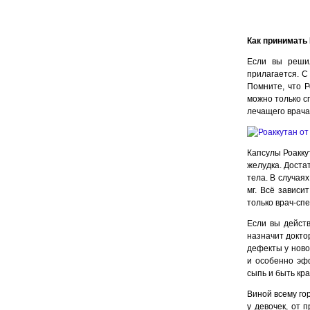
Как принимать
Если вы решил
прилагается. С
Помните, что Р
можно только с
лечащего врача
Капсулы Роакку
желудка. Доста
тела. В случая
мг. Всё зависи
только врач-сп
Если вы дейст
назначит докто
дефекты у ново
и особенно эф
сыпь и быть кр
Виной всему го
у девочек, от 