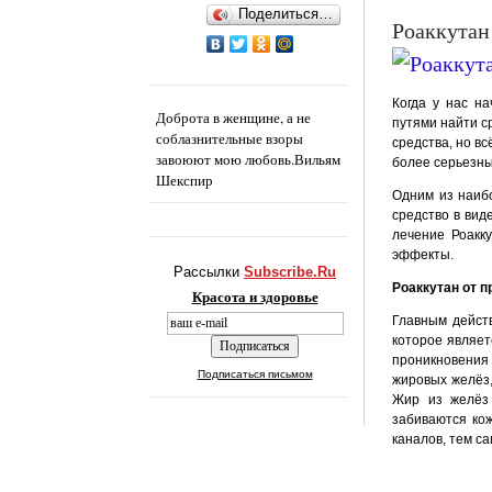
Поделиться…
Роаккут
Когда у нас н
Доброта в женщине, а не
путями найти с
соблазнительные взоры
средства, но вс
завоюют мою любовь.
Вильям
более серьезн
Шекспир
Одним из наиб
средство в вид
лечение Роакк
эффекты.
Рассылки
Subscribe.Ru
Роаккутан от 
Красота и здоровье
Главным дейст
которое являет
проникновения 
Подписаться письмом
жировых желёз,
Жир из желёз 
забиваются ко
каналов, тем с