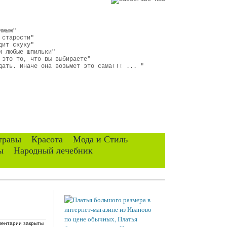
имым"
 старости"
дит скуку"
и любые шпильки"
 это то, что вы выбираете"
дать. Иначе она возьмет это сама!!! ... "
травы
Красота
Мода и Стиль
ы
Народный лечебник
ентарии закрыты