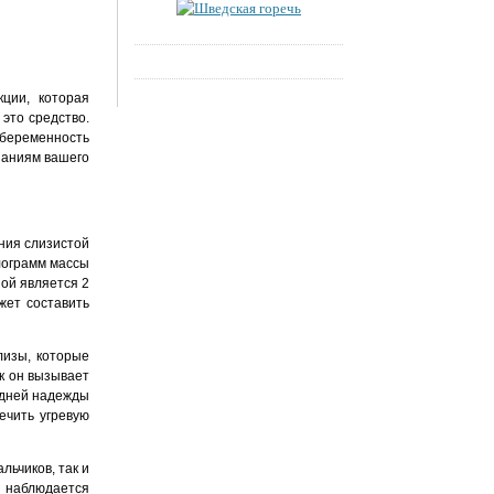
ции, которая
 это средство.
 беременность
азаниям вашего
ния слизистой
илограмм массы
зой является 2
жет составить
лизы, которые
к он вызывает
едней надежды
ечить угревую
льчиков, так и
й наблюдается