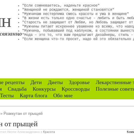
"Если сомневаетесь, наденьте красное"
ин
"Женщиной не рождаются, женщиной становятся"
"Мужчинам нестерпима смесь красоты и ума в женщине"
"В жизни есть только одно счастье - любить и быть люб
"Старость не защищает от Любви, но Любовь защищает от
"Мужчины питают искреннее уважение ко всему, что наво
"Мужчина, побывавший под каблуком, в состоянии вынест
связанно
"Мода – это то, что вам предлагают дизайнеры, стиль –
"Если женщина что-то просит, надо ей это обязательно 
е рецепты
Дети
Диеты
Здоровье
Лекарственные 
я
Свадьба
Конкурсы
Кроссворды
Полезные совет
Тесты
Карта блога
Обо мне
» Роаккутан от прыщей
н от прыщей
стил Нелли Александровна
в
Красота
Комм