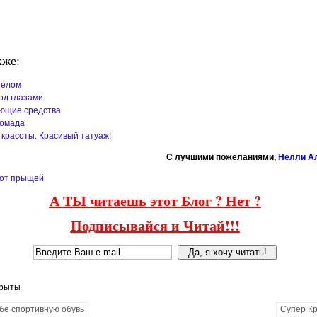
кже:
телом
од глазами
ющие средства
помада
красоты. Красивый татуаж!
C лучшими пожеланиями,
Нелли А
 от прыщей
А ТЫ читаешь этот Блог ? Нет ?
Подписывайся и Читай!!!
крыты
бе спортивную обувь
Супер Кр