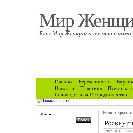
Мир Женщ
Блог Мир Женщин и всё что с ними 
Главная
Беременность
Вкусны
Новости
Пластика
Психологи
Садоводство и Огородничество
Home
»
Красота
Найти:
Роаккута
20/05/2014
Разме