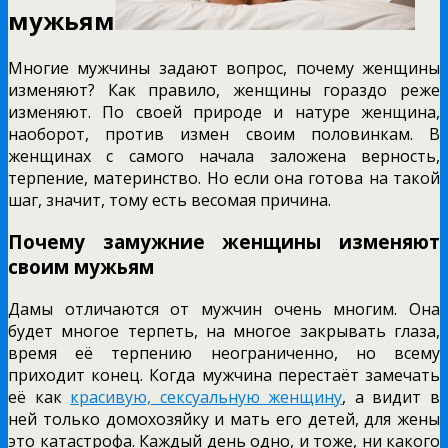
мужьям
Многие мужчины задают вопрос, почему женщины
изменяют? Как правило, женщины гораздо реже
изменяют. По своей природе и натуре женщина,
наоборот, против измен своим половинкам. В
женщинах с самого начала заложена верность,
терпение, материнство. Но если она готова на такой
шаг, значит, тому есть весомая причина.
Почему замужние женщины изменяют
своим мужьям
Дамы отличаются от мужчин очень многим. Она
будет многое терпеть, на многое закрывать глаза,
время её терпению неограниченно, но всему
приходит конец. Когда мужчина перестаёт замечать
её как
красивую, сексуальную женщину
, а видит в
ней только домохозяйку и мать его детей, для жены
это катастрофа. Каждый день одно, и тоже, ни какого