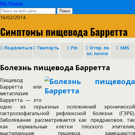
Мир Женщин
16/02/2014
Симптомы пищевода Барретта
Поделиться
Твитнуть
Pin
Отпр. по
SMS
эл. почте
Болезнь пищевода Барретта
Пищевод
Барретта или
метаплазия
Барретта — это
одно из серьезных осложнений хронической
гастроэзофагальной рефлюксной болезни (ГЭРБ).
Заболевание рассматривается как предраковое, так
как нормальные клетки плоского эпителия,
выстилающие пищевод, замещаются