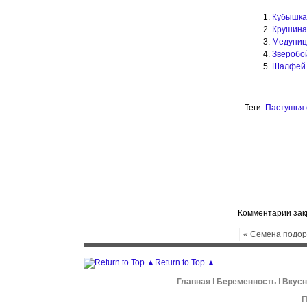
Кубышка
Крушина
Медуниц
Зверобо
Шалфей
Теги:
Пастушья 
Комментарии за
« Семена подо
Return to Top ▲
Главная
ǀ
Беременность
ǀ
Вкус
П