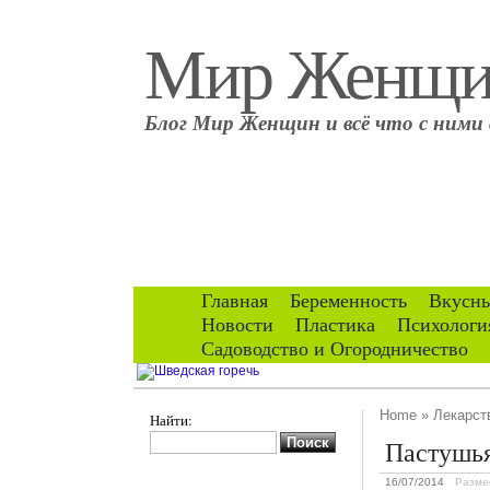
Мир Женщ
Блог Мир Женщин и всё что с ними 
Главная
Беременность
Вкусны
Новости
Пластика
Психологи
Садоводство и Огородничество
Home
»
Лекарст
Найти:
Пастушья
16/07/2014
Разме