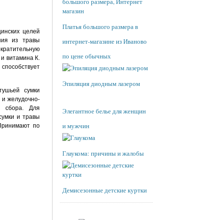
Платья большого размера в
ин­ских целей
ния из травы
интернет-магазине из Иваново
ократительную
по цене обычных
 и витамина К.
способствует
Эпиляция диодным лазером
тушьей сумки
 и желудочно-
 сбо­ра. Для
Элегантное белье для женщин
сумки и травы
и мужчин
 Принимают по
Глаукома: причины и жалобы
Демисезонные детские куртки