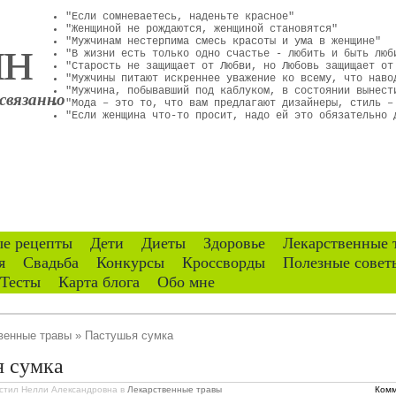
"Если сомневаетесь, наденьте красное"
ин
"Женщиной не рождаются, женщиной становятся"
"Мужчинам нестерпима смесь красоты и ума в женщине"
"В жизни есть только одно счастье - любить и быть люб
"Старость не защищает от Любви, но Любовь защищает от
"Мужчины питают искреннее уважение ко всему, что наво
"Мужчина, побывавший под каблуком, в состоянии вынест
связанно
"Мода – это то, что вам предлагают дизайнеры, стиль –
"Если женщина что-то просит, надо ей это обязательно 
е рецепты
Дети
Диеты
Здоровье
Лекарственные 
я
Свадьба
Конкурсы
Кроссворды
Полезные совет
Тесты
Карта блога
Обо мне
венные травы
» Пастушья сумка
 сумка
стил Нелли Александровна
в
Лекарственные травы
Комм