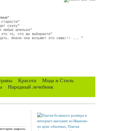
имым"
 старости"
дит скуку"
и любые шпильки"
 это то, что вы выбираете"
дать. Иначе она возьмет это сама!!! ... "
травы
Красота
Мода и Стиль
ы
Народный лечебник
ентарии закрыты