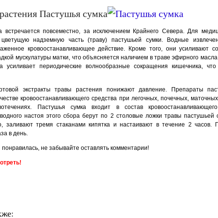
растения Пастушья сумка
а встречается повсеместно, за исключением Крайнего Севера. Для медиц
 цветущую надзем­ную часть (траву) пастушьей сумки. Водные извлече
аженное кровоостанавливающее действие. Кроме того, они усиливают с
адкой мускулатуры матки, что объясняется наличием в траве эфирного масла
а усиливает периодические волнообразные сокращения кишечника, что 
то­вой экстракты травы растения понижают давление. Препараты пас
честве кровоостанавливающего средства при легочных, почечных, маточных
вотечениях. Пастушья сумка входит в состав кровоостанавливающего
водного настоя этого сбора берут по 2 столовые ложки травы пасту­шьей 
о, залива­ют тремя стаканами кипятка и настаивают в течение 2 часов.
за в день.
 понравилась, не забывайте оставлять комментарии!
отреть!
кже: