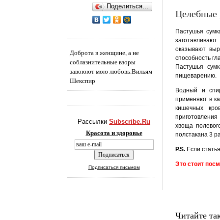
Поделиться…
Целебные 
Пастушья сумк
заготавливают
оказывают выр
Доброта в женщине, а не
способность гл
соблазнительные взоры
Пастушья сумк
завоюют мою любовь.
Вильям
пищеварению.
Шекспир
Водный и спир
применяют в ка
кишечных кро
приготовления 
Рассылки
Subscribe.Ru
хвоща полевог
Красота и здоровье
полстакана 3 ра
P.S.
Если статья
Это стоит посм
Подписаться письмом
Читайте та