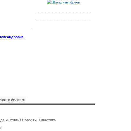
лександровна
снотка белая »
да и Стиль
ǀ
Новости
ǀ
Пластика
не