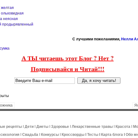
 желтая
 ольховидная
а неясная
й продырявленный
C лучшими пожеланиями,
Нелли А
сумка
А ТЫ читаешь этот Блог ? Нет ?
Подписывайся и Читай!!!
крыты
рожника
Я
ные рецепты
ǀ
Дети
ǀ
Диеты
ǀ
Здоровье
ǀ
Лекарственные травы
ǀ
Красота
ǀ
Мо
сихология
ǀ
Свадьба
ǀ
Конкурсы
ǀ
Кроссворды
ǀ
Тесты
ǀ
Карта блога
ǀ
Обо м