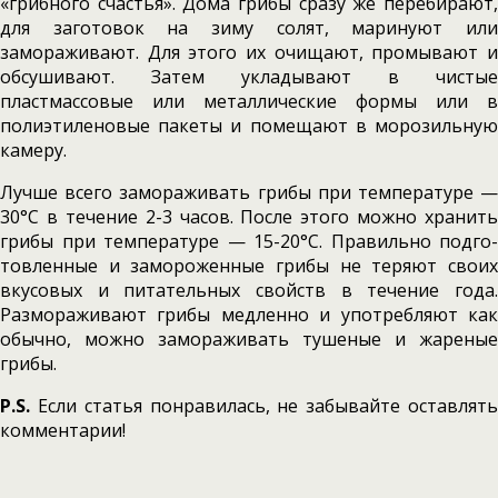
«гриб­ного счастья». Дома грибы сразу же перебира­ют,
для заготовок на зиму солят, маринуют или
замораживают. Для этого их очищают, промы­вают и
обсушивают. Затем укладывают в чис­тые
пластмассовые или металлические формы или в
полиэтиленовые пакеты и помещают в морозильную
камеру.
Лучше всего заморажи­вать грибы при температуре —
30°С в течение 2-3 часов. После этого можно хранить
грибы при температуре — 15-20°С. Правильно подго­
товленные и замороженные грибы не теряют своих
вкусовых и питательных свойств в тече­ние года.
Размораживают грибы медленно и употребляют как
обычно, можно заморажи­вать тушеные и жареные
грибы.
P.S.
Если статья понравилась, не забывайте оставлять
комментарии!