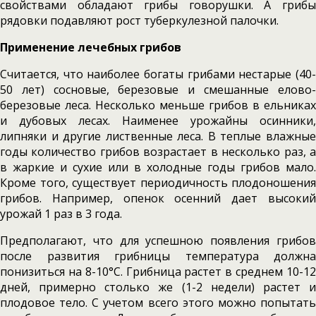
свойствами обладают грибы говорушки. А грибы
рядовки подавля­ют рост туберкулезной палочки.
Применение лечебных грибов
Считается, что наиболее богаты грибами нестарые (40-
50 лет) сосновые, березовые и смешанные елово-
березовые леса. Несколько меньше грибов в ельниках
и дубовых лесах. Наименее урожайны осинники,
липняки и другие лиственные леса. В теплые влажные
годы количество грибов возрастает в несколь­ко раз, а
в жаркие и сухие или в холодные годы грибов мало.
Кроме того, существует перио­дичность плодоношения
грибов. Например, опенок осенний дает высокий
урожай 1 раз в 3 года.
Предполагают, что для успешною появ­ления грибов
после развития грибницы темпе­ратура должна
понизиться на 8-10°С. Грибница растет в среднем 10-12
дней, примерно столько же (1-2 недели) растет и
плодовое тело. С учетом всего этого можно попытать