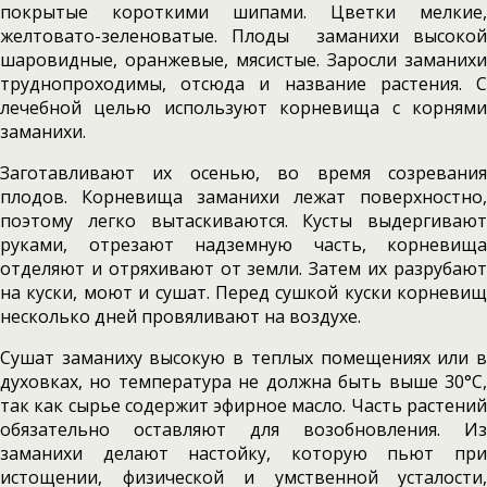
покрытые короткими шипами. Цветки мелкие,
желтовато-зеленоватые. Пло­ды заманихи высокой
шаровидные, оранжевые, мясистые. Зарос­ли заманихи
труднопроходимы, отсюда и на­звание растения. С
лечебной целью используют корневища с корнями
заманихи.
Заготавливают их осенью, во время созревания
плодов. Корневища заманихи лежат поверхностно,
поэтому легко вытаскиваются. Кусты выдергивают
руками, отрезают надзем­ную часть, корневища
отделяют и отряхивают от земли. Затем их разрубают
на куски, моют и сушат. Перед сушкой куски корневищ
несколь­ко дней провяливают на воздухе.
Сушат заманиху высокую в теп­лых помещениях или в
духовках, но температура не должна быть выше 30°С,
так как сырье со­держит эфирное масло. Часть растений
обяза­тельно оставляют для возобновления. Из
заманихи делают настойку, которую пьют при
истощении, физической и умственной ус­талости,