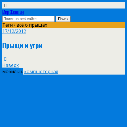
Мир Женщин
Теги › всё о прыщах
17/12/2012
Прыщи и угри
Наверх
мобильн.
компьютерная