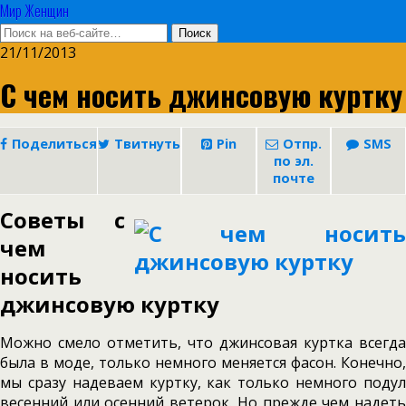
Мир Женщин
21/11/2013
С чем носить джинсовую куртку
Поделиться
Твитнуть
Pin
Отпр.
SMS
по эл.
почте
Советы с
чем
носить
джинсовую куртку
Можно смело отметить, что джинсовая куртка всегда
была в моде, только немного меняется фасон. Конечно,
мы сразу надеваем куртку, как только немного подул
весенний или осенний ветерок. Но прежде чем надеть