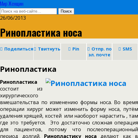
Мир Женщин
26/06/2013
Ринопластика носа
Поделиться
Твитнуть
Pin
Отпр. по
SMS
эл. почте
Ринопластика
Ринопластика
состоит из
хирургического
вмешательства по изменению формы носа. Во время
операции хирург может изменить форму носа, путём
удаления хрящей, костей или наоборот нарастить , там
где это требуется. Это достаточно сложная операция
для пациентов, потому что послеоперационный
период долгий.
Ринопластику носа
делают как в