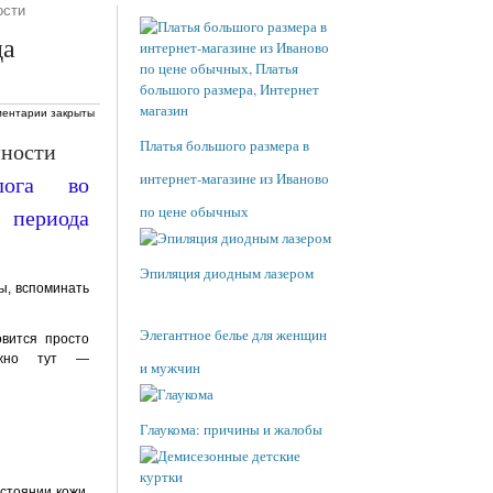
ости
да
ентарии закрыты
Платья большого размера в
нности
интернет-магазине из Иваново
по цене обычных
Эпиляция диодным лазером
ы, вспоминать
Элегантное белье для женщин
овится просто
можно тут —
и мужчин
Глаукома: причины и жалобы
стоянии кожи.