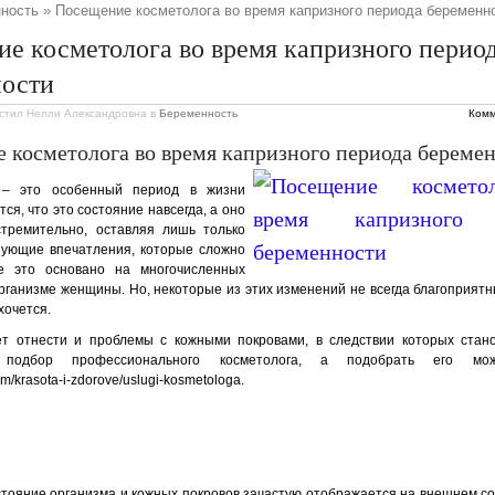
ность
» Посещение косметолога во время капризного периода беременн
е косметолога во время капризного перио
ности
стил Нелли Александровна
в
Беременность
Комм
 косметолога во время капризного периода береме
 – это особенный период в жизни
ся, что это состояние навсегда, а оно
стремительно, оставляя лишь только
нующие впечатления, которые сложно
е это основано на многочисленных
рганизме женщины. Но, некоторые из этих изменений не всегда благоприятн
 хочется.
ет отнести и проблемы с кожными покровами, в следствии которых стан
 подбор профессионального косметолога, а подобрать его 
com/krasota-i-zdorove/uslugi-kosmetologa.
тояние организма и кожных покровов зачастую отображается на внешнем со