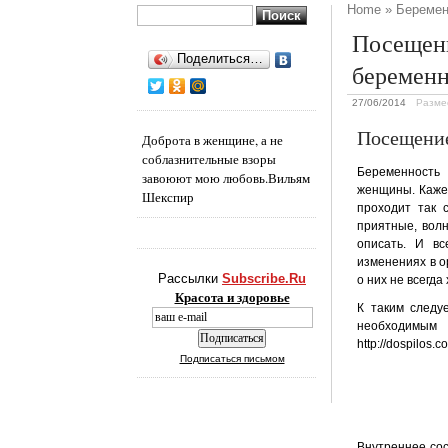
Home
»
Беремен
Найти:
Посещени
Поделиться…
беремен
27/06/2014
Разме
Посещение
Доброта в женщине, а не
соблазнительные взоры
Беременность
завоюют мою любовь.
Вильям
женщины. Кажет
Шекспир
проходит так 
приятные, вол
описать. И вс
изменениях в о
Рассылки
Subscribe.Ru
о них не всегда
Красота и здоровье
К таким следу
необходимым
http://dospilos.
Подписаться письмом
Внутреннее сос