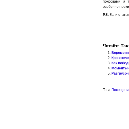
покровами, а 
особенно прекр
P.S.
Если статья
Читайте Так
Беременн
Кровотече
Как побед
Моменты 
Разгрузоч
Теги:
Посещение