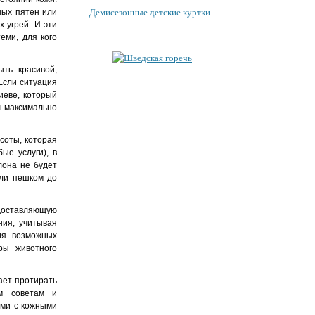
Демисезонные детские куртки
ных пятен или
 угрей. И эти
еми, для кого
ть красивой,
Если ситуация
иеве, который
ы максимально
соты, которая
ые услуги), в
лона не будет
или пешком до
едоставляющую
ия, учитывая
ия возможных
ры животного
ает протирать
ым советам и
ями с кожными