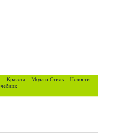
ы
Красота
Мода и Стиль
Новости
ечебник