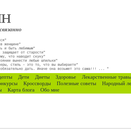
ин
связанно
тся"
 в женщине"
ть и быть любимым"
ь защищает от старости"
ему, что наводит скуку"
тоянии вынести любые шпильки"
неры, стиль – это то, что вы выбираете"
 обязательно дать. Иначе она возьмет это сама!!! ... "
цепты
Дети
Диеты
Здоровье
Лекарственные трав
онкурсы
Кроссворды
Полезные советы
Народный л
ы
Карта блога
Обо мне