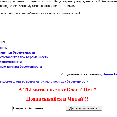
только расцветет с новой силой. Ведь верно утверждение: «В беремен
асна, по-особенному женственна и неповторима».
 понравилась, не забывайте оставлять комментарии!
же:
ость
ние при беременности
ить токсикоз при беременности
беременности
ные дни при беременности
C лучшими пожеланиями,
Нелли А
 косметолога во время капризного периода беременности
А ТЫ читаешь этот Блог ? Нет ?
Подписывайся и Читай!!!