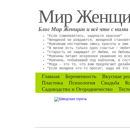
Мир Женщ
Блог Мир Женщин и всё что с ними 
"Если сомневаетесь, наденьте красное"
"Женщиной не рождаются, женщиной становя
"Мужчинам нестерпима смесь красоты и ума
"В жизни есть только одно счастье - люби
"Старость не защищает от Любви, но Любов
"Мужчины питают искреннее уважение ко вс
"Мужчина, побывавший под каблуком, в сос
"Мода – это то, что вам предлагают дизай
"Если женщина что-то просит, надо ей это
Главная
Беременность
Вкусные ре
Пластика
Психология
Свадьба
К
Садоводство и Огородничество
Тест