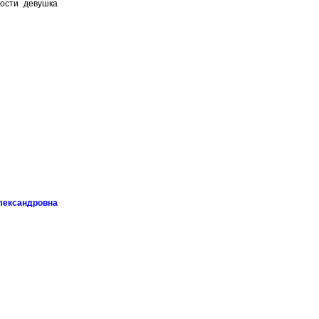
ности девушка
лександровна