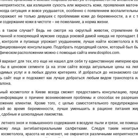
неприятности, как излишняя сухость или жирность кожи, проявления маточ
иногда ситуация и вовсе ухудшается, особенно с появлением воспалительных
поражают не только девушек с проблемами кожи до беременности, а и с т
 и содержание кожи в чистоте – не пожелание, а норма жизни.
 в таком случае? Ведь не смотря на округлый животик, стремление бы
ланной и покоряющей мужские сердца роковой дамой никуда не пропадает. 
д контроля и пугающе угрожает ухудшением, лучше найти косметолога в К
ифицированную консультацию. Подобрать подходящий салон, который был б
афическом расположении можно с помощью сайта www.dospilos.com.
 вариант для тех, кто еще не нашел для себя ту единственную империю кра
 бы в ценовом сегменте (а на этом сайте всегда актуальные цены на люб
димых услуг и в любых других критериях. И добраться до незнакомого са
дь сайт еще и подскажет как лучше добраться любым видом транспорта 
алона.
ный косметолог в Киеве всегда сможет предоставить консультацию, пр
информации о причине возникновения проблемы и способах ее разрешен
ожение клиентки. Кроме того, с целью самостоятельного предупрежден
жей во время беременности, лучше уменьшить в рационе питания жи
 сдобные и шоколадные лакомства.
д летнего зноя и повышенного содержания в воздухе пыли и грязи, не помеш
 кожу лица антибактериальными салфетками. Следуя таким нехитр
косметолога, красота не исчезнет, не омрачится различными неприятност