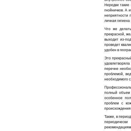
Нередки такие 
гнойничков. А 
неприятности 
личная гигиена
Что же делать
прекрасной, же
выходит из-по
проведет квал
удобен в геогр
Это прекрасный
удовлетворяла
перечне необхо
проблемой, ве
необходимого с
Профессиональ
полный объем 
особенное пол
проблем с ко
происхождения,
Также, в перио
периодически
рекомендациям 