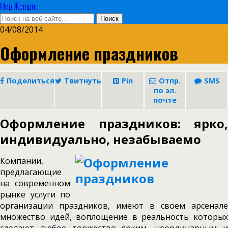
Мир Женщин
04/08/2014
Оформление праздников
Поделиться
Твитнуть
Pin
Отпр.
SMS
по эл.
почте
Оформление праздников: ярко,
индивидуально, незабываемо
Компании,
предлагающие
на современном
рынке услуги по
организации праздников, имеют в своем арсенале
множество идей, воплощение в реальность которых