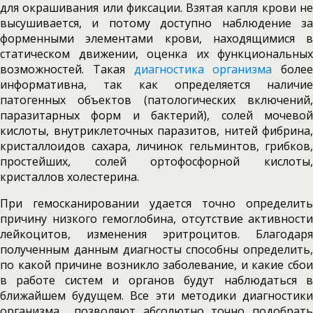
для окрашивания или фиксации. Взятая капля крови не
высушивается, и потому доступно наблюдение за
форменными элементами крови, находящимися в
статическом движении, оценка их функциональных
возможностей. Такая
диагностика организма
более
информативна, так как определяется наличие
патогенных объектов (патологических включений,
паразитарных форм и бактерий), солей мочевой
кислоты, внутриклеточных паразитов, нитей фибрина,
кристаллоидов сахара, личинок гельминтов, грибков,
простейших, солей ортофосфорной кислоты,
кристаллов холестерина.
При гемосканировании удается точно определить
причину низкого гемоглобина, отсутствие активности
лейкоцитов, изменения эритроцитов. Благодаря
полученным данным диагносты способны определить,
по какой причине возникло заболевание, и какие сбои
в работе систем и органов будут наблюдаться в
ближайшем будущем. Все эти методики диагностики
организма позволяют абсолютно точно подобрать