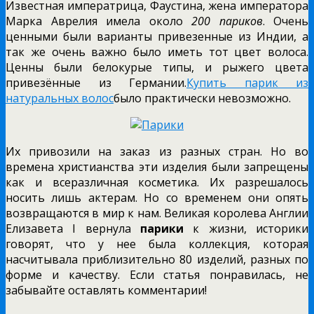
Известная императрица, Фаустина, жена императора
Марка Аврелия имела около
200 париков
. Очень
ценными были варианты привезенные из Индии, а
так же очень важно было иметь тот цвет волоса.
Ценны были белокурые типы, и рыжего цвета
привезённые из Германии.
Купить парик из
натуральных волос
было практически невозможно.
Их привозили на заказ из разных стран. Но во
времена христианства эти изделия были запрещены
как и всеразличная косметика. Их разрешалось
носить лишь актерам. Но со временем они опять
возвращаются в мир к нам. Великая королева Англии
Елизавета I вернула
парики
к жизни, историки
говорят, что у нее была коллекция, которая
насчитывала приблизительно 80 изделий, разных по
форме и качеству. Если статья понравилась, не
забывайте оставлять комментарии!