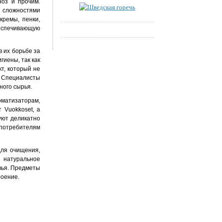
ноз и прочим.
о сложностями
кремы, пенки,
беспечивающую
в их борьбе за
гиены, так как
т, который не
. Специалисты
ного сырья.
матизаторам,
 Vuokkoset, а
вуют деликатно
 потребителям
для очищения,
 натуральное
вья. Предметы
роение.