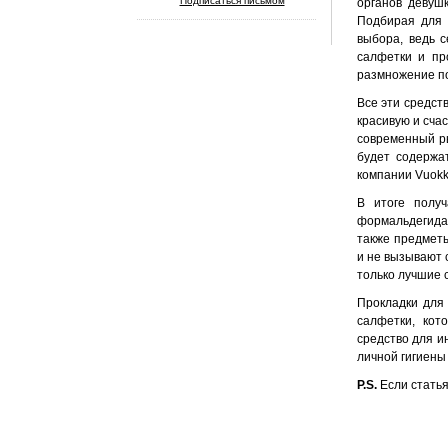
Подписаться письмом
органов девуш
Подбирая для 
выбора, ведь с
салфетки и пр
размножение п
Все эти средст
красивую и сча
современный ры
будет содержа
компании Vuokk
В итоге получ
формальдегида
также предметы
и не вызывают 
только лучшие 
Прокладки для 
салфетки, кот
средство для и
личной гигиены
P.S.
Если статья