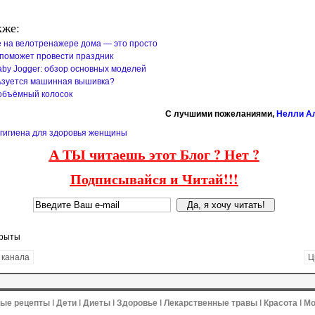
кже:
 на велотренажере дома — это просто
поможет провести праздник
aby Jogger: обзор основных моделей
ьзуется машинная вышивка?
объёмный колосок
C лучшими пожеланиями,
Нелли А
гигиена для здоровья женщины
А ТЫ читаешь этот Блог ? Нет ?
Подписывайся и Читай!!!
крыты
 канала
Ц
ные рецепты
ǀ
Дети
ǀ
Диеты
ǀ
Здоровье
ǀ
Лекарственные травы
ǀ
Красота
ǀ
Мо