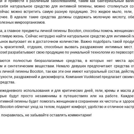
ки и привести к различным заболеваниям, таким как бактериальный ваги
себя натуральное средство для интимной гигиены, можно столкнуться с
ейчас можно встретить самую разную продукцию. Это жидкое мыло, гели, 
очее. В идеале такие средства должны содержать молочную кислоту, о
олезных микроорганизмов.
ва, а главное предметы личной гигиены Bocoton, способны помочь женщинам 
стливую жизнь. Сейчас нетрудно найти натуральное средство для интимной ги
нок выпускает их в достаточном количестве. Важно подобрать такой продук
ть красителей, отдушек, способных вызвать раздражение интимных мест
oset разрабатывают свою продукцию по уникальной технологии из первосорт
аются полностью биоразлагаемые средства, в которых нет места аро
м и синтетическим веществам. Немало девушек предпочитают средства от
 личной гигиены Bocoton, так как эти они имеют натуральный состав, дейст
сухости, раздражений и дискомфорта. Компания Vuokkoset предлагает своим
средства.
ежедневного использования и для критических дней, гели, кремы и масла 
орые будут просто незаменимы в путешествиях или на работе. Каждое
нтимной гигиены будет помогать женщинам в сохранении их чистоты и здоро
 Bocoton облегчат уход за телом, подарят комфорт, удобство и отличное наст
 понравилась, не забывайте оставлять комментарии!