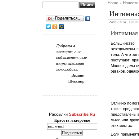
Home
»
Новости
Найти:
Интимная
Поделиться…
24/08/2014
Разме
Интимная 
Большинство
Доброта в
осведомлены в 
женщине, а не
тела. А что же
соблазнительные
поступают пра
взоры завоюют
Многие дамы с
мою любовь.
органов, однак
Вильям
Шекспир
Отлично помога
такие средств
Рассылки
Subscribe.Ru
представлены в
Красота и здоровье
мыло или други
этих местах.
Если применять