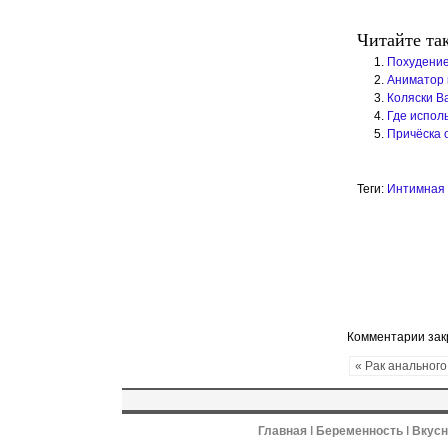
Читайте та
Похудение
Аниматор 
Коляски B
Где испол
Причёска 
Теги:
Интимная 
Комментарии за
« Рак анального
Главная
ǀ
Беременность
ǀ
Вкус