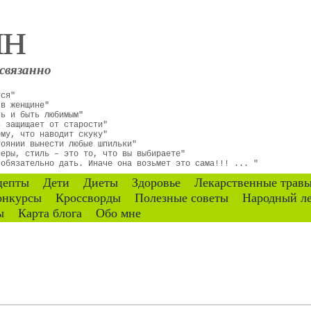
ин
связанно
тся"
 в женщине"
ть и быть любимым"
ь защищает от старости"
ему, что наводит скуку"
тоянии вынести любые шпильки"
неры, стиль – это то, что вы выбираете"
 обязательно дать. Иначе она возьмет это сама!!! ... "
цепты
Дети
Диеты
Здоровье
Лекарственные трав
онкурсы
Кроссворды
Полезные советы
Народный л
ы
Карта блога
Обо мне