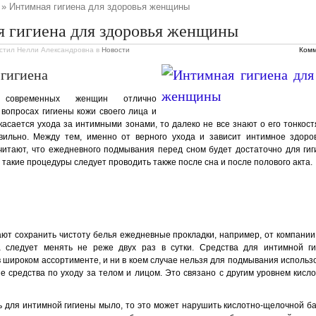
» Интимная гигиена для здоровья женщины
 гигиена для здоровья женщины
стил Нелли Александровна
в
Новости
Комм
гигиена
 современных женщин отлично
вопросах гигиены кожи своего лица и
 касается ухода за интимными зонами, то далеко не все знают о его тонкост
вильно. Между тем, именно от верного ухода и зависит интимное здор
читают, что ежедневного подмывания перед сном будет достаточно для ги
о такие процедуры следует проводить также после сна и после полового акта.
ют сохранить чистоту белья ежедневные прокладки, например, от компании 
а следует менять не реже двух раз в сутки. Средства для интимной г
 широком ассортименте, и ни в коем случае нельзя для подмывания использ
е средства по уходу за телом и лицом. Это связано с другим уровнем кисло
 для интимной гигиены мыло, то это может нарушить кислотно-щелочной б