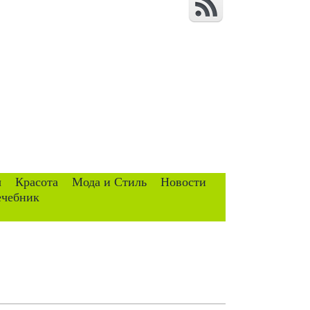
ы
Красота
Мода и Стиль
Новости
ечебник