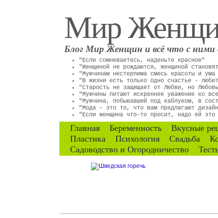
Мир Женщ
Блог Мир Женщин и всё что с ними 
"Если сомневаетесь, наденьте красное"
"Женщиной не рождаются, женщиной становя
"Мужчинам нестерпима смесь красоты и ума
"В жизни есть только одно счастье - люби
"Старость не защищает от Любви, но Любов
"Мужчины питают искреннее уважение ко вс
"Мужчина, побывавший под каблуком, в сос
"Мода – это то, что вам предлагают дизай
"Если женщина что-то просит, надо ей это
Главная
Беременность
Вкусные ре
Пластика
Психология
Свадьба
К
Садоводство и Огородничество
Тест