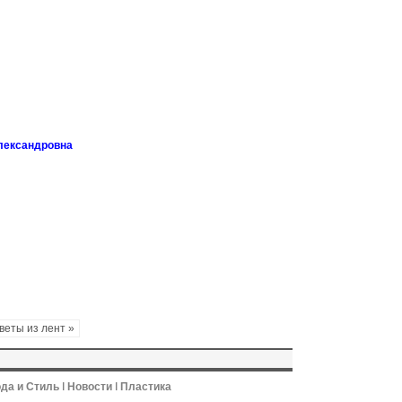
лександровна
веты из лент »
да и Стиль
ǀ
Новости
ǀ
Пластика