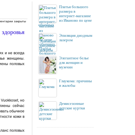
Платья большого
размера в
интернет-магазине
из Иваново по цене
ентарии закрыты
обычных
Эпиляция диодным
лазером
ях и не всегда
Элегантное белье
овье женщины.
для женщин и
гиены половых
мужчин
Глаукома: причины
и жалобы
Vuokkoset, но
Демисезонные
игиены сейчас
детские куртки
овать обычное
тности кожи в
аланс половых