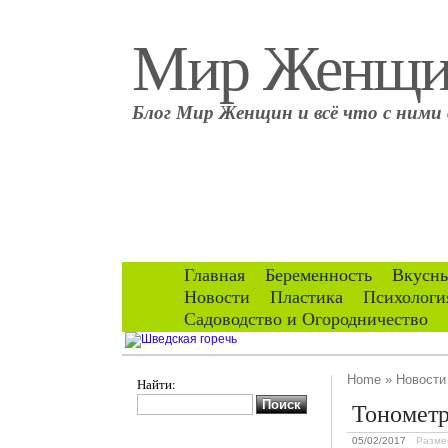
Мир Женщ
Блог Мир Женщин и всё что с ними 
Главная
Беременность
Вкусны
Новости
Пластика
Психологи
Садоводство и Огородничество
Home
»
Новости
Найти:
Тономет
05/02/2017
Разме