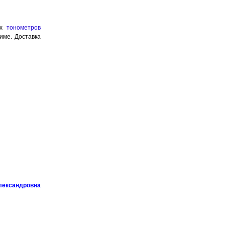
их
тонометров
име. Доставка
лександровна