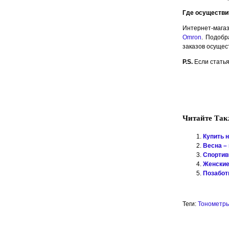
Где осуществи
Интернет-мага
Omron
. Подобр
заказов осущес
P.S.
Если статья
Читайте Так
Купить 
Весна –
Спортивн
Женские
Позаботь
Теги:
Тонометр