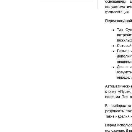
основанием 
полуавтоматич
комплектация.
Перед покупкой
Тип. Су
потребит
пожилых 
Сетевой 
Размер 
дополни
лишним 
Дополни
озвучит
определ
Автоматически
кнопку «Пуск»
опциями. Поэто
В приборах ка
результаты так
Такие изделия 
Перед использ
положение. В п