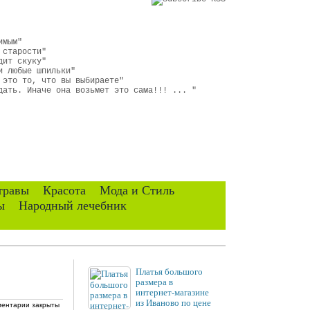
имым"
 старости"
дит скуку"
и любые шпильки"
 это то, что вы выбираете"
дать. Иначе она возьмет это сама!!! ... "
травы
Красота
Мода и Стиль
ы
Народный лечебник
Платья большого
размера в
интернет-магазине
из Иваново по цене
ентарии закрыты