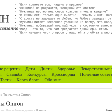
"Если сомневаетесь, наденьте красное"
ин
"Женщиной не рождаются, женщиной становятся"
"Мужчинам нестерпима смесь красоты и ума в женщине"
"В жизни есть только одно счастье - любить и быть люб
"Старость не защищает от Любви, но Любовь защищает от
"Мужчины питают искреннее уважение ко всему, что наво
"Мужчина, побывавший под каблуком, в состоянии вынест
связанно
"Мода – это то, что вам предлагают дизайнеры, стиль –
"Если женщина что-то просит, надо ей это обязательно 
е рецепты
Дети
Диеты
Здоровье
Лекарственные 
я
Свадьба
Конкурсы
Кроссворды
Полезные совет
Тесты
Карта блога
Обо мне
» Тонометры Omron
ры Omron
стил Нелли Александровна
в
Новости
Комм