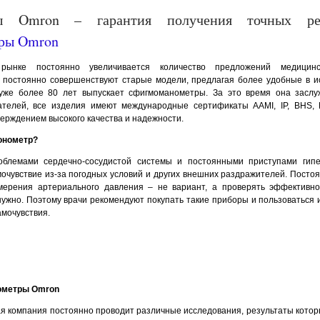
ы Omron – гарантия получения точных рез
ынке постоянно увеличивается количество предложений медицинск
 постоянно совершенствуют старые модели, предлагая более удобные в и
же более 80 лет выпускает сфигмоманометры. За это время она заслу
ателей, все изделия имеют международные сертификаты AAMI, IP, BHS,
ерждением высокого качества и надежности.
онометр?
блемами сердечно-сосудистой системы и постоянными приступами гипе
очувствие из-за погодных условий и других внешних раздражителей. Посто
мерения артериального давления – не вариант, а проверять эффективн
ужно. Поэтому врачи рекомендуют покупать такие приборы и пользоваться 
амочувствия.
ометры Оmron
я компания постоянно проводит различные исследования, результаты котор