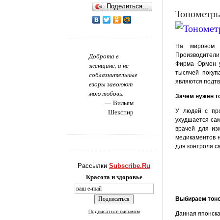
Поделиться…
Тонометр
На мировом р
Доброта в
Производители
Фирма Ормон у
женщине, а не
тысячей покуп
соблазнительные
являются подтв
взоры завоюют
мою любовь.
Зачем нужен т
Вильям
Шекспир
У людей с про
ухудшается сам
врачей для из
медикаментов н
для контроля с
Рассылки
Subscribe.Ru
Красота и здоровье
Выбираем тон
Подписаться письмом
Данная японска