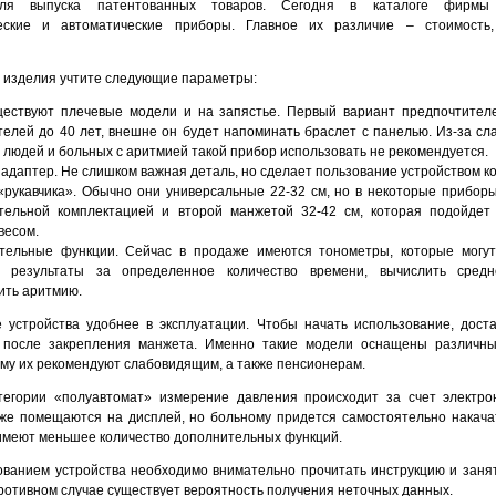
для выпуска патентованных товаров. Сегодня в каталоге фирмы
еские и автоматические приборы. Главное их различие – стоимость,
 изделия учтите следующие параметры:
ществуют плечевые модели и на запястье. Первый вариант предпочтител
елей до 40 лет, внешне он будет напоминать браслет с панелью. Из-за сла
людей и больных с аритмией такой прибор использовать не рекомендуется.
адаптер. Не слишком важная деталь, но сделает пользование устройством к
«рукавчика». Обычно они универсальные 22-32 см, но в некоторые прибор
тельной комплектацией и второй манжетой 32-42 см, которая подойдет
весом.
тельные функции. Сейчас в продаже имеются тонометры, которые могут
ь результаты за определенное количество времени, вычислить средн
ить аритмию.
е устройства удобнее в эксплуатации. Чтобы начать использование, дост
, после закрепления манжета. Именно такие модели оснащены различн
му их рекомендуют слабовидящим, а также пенсионерам.
тегории «полуавтомат» измерение давления происходит за счет электро
же помещаются на дисплей, но больному придется самостоятельно накачат
имеют меньшее количество дополнительных функций.
ованием устройства необходимо внимательно прочитать инструкцию и заня
ротивном случае существует вероятность получения неточных данных.