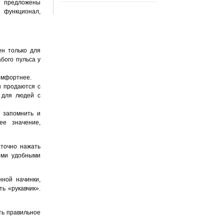
 предложены
 функционал,
ен только для
бого пульса у
омфортнее.
ы продаются с
 для людей с
 запомнить и
ее значение,
аточно нажать
ыми удобными
нной начинки,
ь «рукавчик».
ть правильное