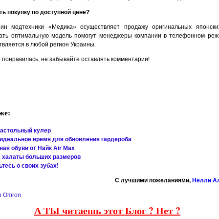
ть покупку по доступной цене?
зин медтехники «Медика» осуществляет продажу оригинальных японск
ать оптимальную модель помогут менеджеры компании в телефонном реж
твляется в любой регион Украины.
 понравилась, не забывайте оставлять комментарии!
же:
настольный кулер
 идеальное время для обновления гардероба
ая обуви от Найк Air Max
 халаты больших размеров
тесь о своих зубах!
C лучшими пожеланиями,
Нелли А
ы Omron
А ТЫ читаешь этот Блог ? Нет ?