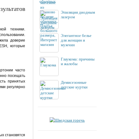
обычных
ультатов
Эпиляция диодным
лазером
ой техники.
спользовании.
Элегантное белье
для женщин и
жила доверие
мужчин
 ESH, которые
Глаукома: причины
и жалобы
ртонии часто
янно посещать
ость принятых
Демисезонные
детские куртки
ими регулярно
ых становятся