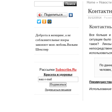
Home
»
Новости
Найти:
Контактн
Поделиться…
31/12/2014
Разме
Контактны
Доброта в женщине, а не
Все больше и 
соблазнительные взоры
ситуации было 
завоюют мою любовь.
Вильям
такое? Линзы
непосредствен
Шекспир
использоваться
По данн
Рассылки
Subscribe.Ru
человек,
Красота и здоровье
Преимущества
Использование
Подписаться письмом