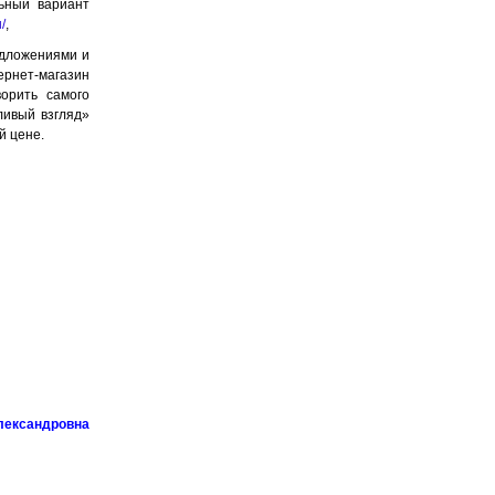
ьный вариант
/
,
едложениями и
ернет-магазин
ворить самого
ливый взгляд»
й цене.
лександровна