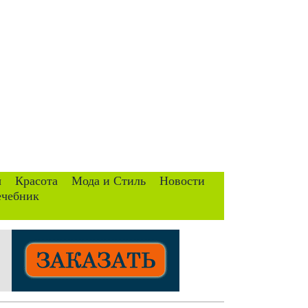
ы
Красота
Мода и Стиль
Новости
ечебник