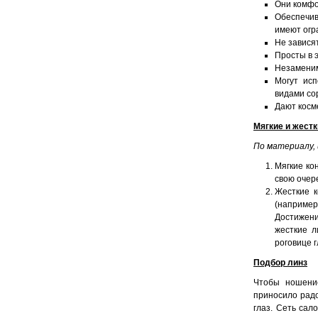
Они комфо
Обеспечива
имеют огр
Не завися
Просты в 
Незаменим
Могут исп
видами сор
Дают косм
Мягкие и жест
По материалу, 
Мягкие ко
свою очер
Жесткие к
(наприме
Достижен
жесткие л
роговице г
Подбор линз
Чтобы ношение
приносило радо
глаз. Сеть сал