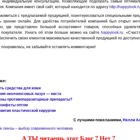
х индивидуальную консультацию, позволяющую подобрать самый оптимал
ия. Компания имеет свой сайт, который находится по адресу
http://happylook.ru
акомиться с предлагаемой продукцией, поинтересоваться специальными пр
ь зрение онлайн. Для удобства потребителей компанией был открыт инт
нз, где представлен большой ассортимент товаров, способных удовлет
о покупателя. Узнать об этом больше можно на сайте
happylook.ru
. «Счаст
беспечить своих клиентов максимально качественной продукцией по доступно
 понравилась, не забывайте оставлять комментарии!
же:
ть средства для кожи
ия околоносовых пазух — киста
жны противопаразитарные препараты?
конфеты оптом
вития пластической хирургии
C лучшими пожеланиями,
Нелли А
е линзы – выбор современного человека
А ТЫ читаешь этот Блог ? Нет ?