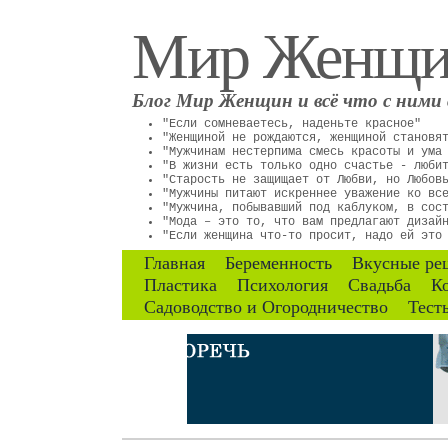
Мир Женщ
Блог Мир Женщин и всё что с ними 
"Если сомневаетесь, наденьте красное"
"Женщиной не рождаются, женщиной становя
"Мужчинам нестерпима смесь красоты и ума
"В жизни есть только одно счастье - люби
"Старость не защищает от Любви, но Любов
"Мужчины питают искреннее уважение ко вс
"Мужчина, побывавший под каблуком, в сос
"Мода – это то, что вам предлагают дизай
"Если женщина что-то просит, надо ей это
Главная
Беременность
Вкусные ре
Пластика
Психология
Свадьба
К
Садоводство и Огородничество
Тест