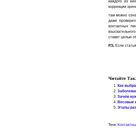
каждого из ни
коррекции зрен
там можно озн
даже проверит
контактных ли
взыскательног
ставит целью о
P.S.
Если статья
Читайте Так
Как выбра
Заболеван
Зачем ну
Весовые 
Этапы раз
Теги:
Контактны