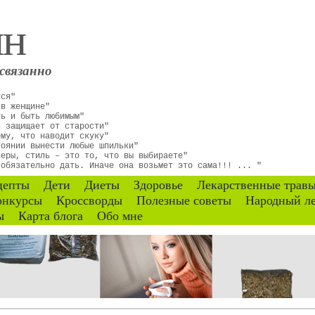
ин
связанно
тся"
 в женщине"
ть и быть любимым"
ь защищает от старости"
ему, что наводит скуку"
тоянии вынести любые шпильки"
неры, стиль – это то, что вы выбираете"
 обязательно дать. Иначе она возьмет это сама!!! ... "
цепты
Дети
Диеты
Здоровье
Лекарственные трав
онкурсы
Кроссворды
Полезные советы
Народный л
ы
Карта блога
Обо мне