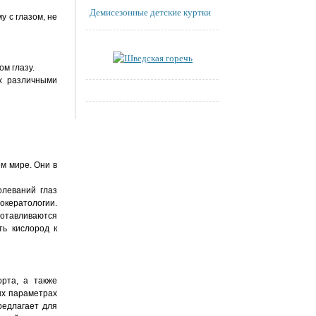
Демисезонные детские куртки
у с глазом, не
м глазу.
ях различными
м мире. Они в
олеваний глаз
кератологии.
отавливаются
ть кислород к
рта, а также
ых параметрах
редлагает для