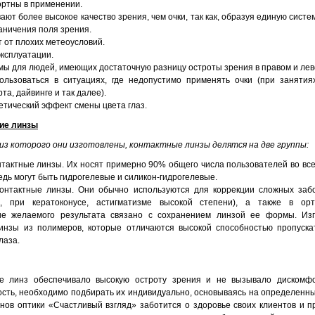
ртны в применении.
ют более высокое качество зрения, чем очки, так как, образуя единую систем
аничения поля зрения.
т от плохих метеоусловий.
эксплуатации.
ы для людей, имеющих достаточную разницу остроты зрения в правом и лево
ользоваться в ситуациях, где недопустимо применять очки (при заняти
та, дайвинге и так далее).
етический эффект смены цвета глаз.
кие линзы
из которого они изготовлены, контактные линзы делятся на две группы:
нтактные линзы. Их носят примерно 90% общего числа пользователей во все
едь могут быть гидрогелевые и силикон-гидрогелевые.
онтактные линзы. Они обычно используются для коррекции сложных заб
р, при кератоконусе, астигматизме высокой степени), а также в орто
ие желаемого результата связано с сохранением линзой ее формы. Изг
инзы из полимеров, которые отличаются высокой способностью пропуска
лаза.
 линз обеспечивало высокую остроту зрения и не вызывало дискомфо
сть, необходимо подбирать их индивидуально, основываясь на определенн
онов оптики «Счастливый взгляд» заботится о здоровье своих клиентов и п