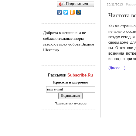
Поделиться…
25/11/2013
Разме
Чистота в
Как же страшно
печально осозн
Доброта в женщине, а не
воздух сегодня
соблазнительные взоры
своем доме, дл
завоюют мою любовь.
Вильям
вы. Ответ вас
Шекспир
возникла потр
ионов, но при 
(Далее…)
Рассылки
Subscribe.Ru
Красота и здоровье
Подписаться письмом