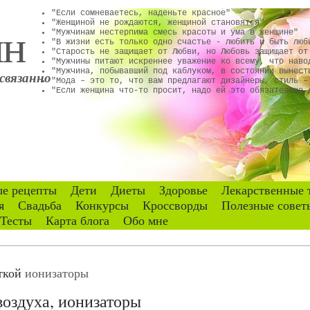
"Если сомневаетесь, наденьте красное"
ин
"Женщиной не рождаются, женщиной становятся"
"Мужчинам нестерпима смесь красоты и ума в женщине"
"В жизни есть только одно счастье - любить и быть люб
"Старость не защищает от Любви, но Любовь защищает от
"Мужчины питают искреннее уважение ко всему, что наво
"Мужчина, побывавший под каблуком, в состоянии вынест
связанно
"Мода – это то, что вам предлагают дизайнеры, стиль –
"Если женщина что-то просит, надо ей это обязательно 
е рецепты
Дети
Диеты
Здоровье
Лекарственные 
я
Свадьба
Конкурсы
Кроссворды
Полезные совет
Тесты
Карта блога
Обо мне
еткой
ионизаторы
воздуха, ионизаторы