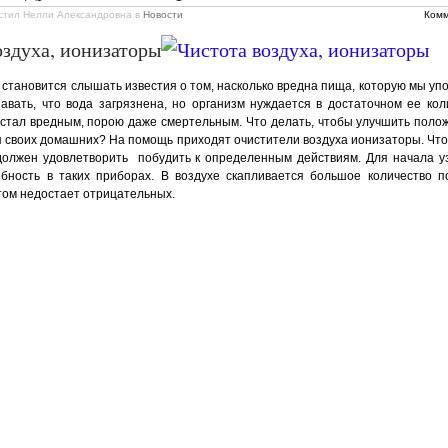
стил Нелли Александровна
в
Новости
Комм
оздуха, ионизаторы
 становится слышать известия о том, насколько вредна пища, которую мы уп
авать, что вода загрязнена, но организм нуждается в достаточном ее кол
 стал вредным, порою даже смертельным. Что делать, чтобы улучшить поло
я своих домашних? На помощь приходят очистители воздуха ионизаторы. Что 
 должен удовлетворить побудить к определенным действиям. Для начала у
ебность в таких приборах. В воздухе скапливается большое количество 
этом недостает отрицательных.