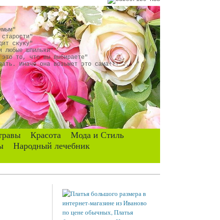
имым"
 старости"
дит скуку"
и любые шпильки"
 это то, что вы выбираете"
дать. Иначе она возьмет это сама!!! ... "
травы
Красота
Мода и Стиль
ы
Народный лечебник