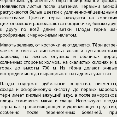
черешками, удлиненные, обратнояй­цевидной формы.
Появляются листья после цветения. Первыми весной
распускаются бе­лые цветки с удлиненно-яйцевидными
лепес­тками. Цветки терна находятся на коротких
цвето­ножках и располагаются поодиночке, близко друг
к другу по всей длине ветки. Плоды терна ша­
рообразные, с черно-сизым налетом.
Мякоть зеленая, от косточки не отделяется. Тёрн встре­
чается в светлых лиственных лесах и кустарни­ковых
зарослях, на лесных опушках и обочи­нах дорог,
солнечных сторонах холмов, на ска­листых склонах и в
горах до высоты 700 м. Из тёрна делают живые
изгороди и иногда выра­щивают на садовых участках.
Плоды содержат дубильные вещества, пиг­менты,
сахара и аскорбиновую кислоту. До пер­вых морозов
тёрн имеет кислый вяжущий вкус, а после заморозков
плоды становятся мягче и слаще. Используют плоды
терна как кровоочищаю­щее и укрепляющее средство,
особенно после перенесенных болезней, при