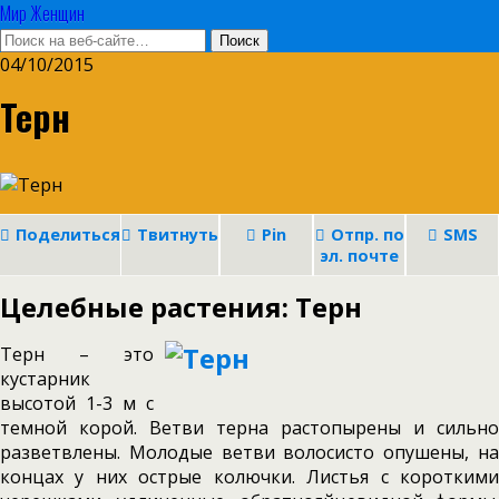
Мир Женщин
04/10/2015
Терн
Поделиться
Твитнуть
Pin
Отпр. по
SMS
эл. почте
Целебные растения: Терн
Терн – это
кустарник
высотой 1-3 м с
темной ко­рой. Ветви терна растопырены и сильно
разветвлены. Молодые ветви волосисто опушены, на
концах у них острые колючки. Листья с короткими