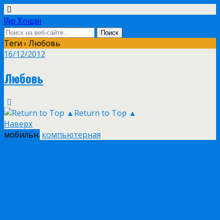
Мир Женщин
Теги › Любовь
16/12/2012
Любовь
Return to Top ▲
Наверх
мобильн.
компьютерная