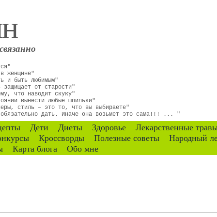
ин
связанно
тся"
 в женщине"
ть и быть любимым"
ь защищает от старости"
ему, что наводит скуку"
тоянии вынести любые шпильки"
неры, стиль – это то, что вы выбираете"
 обязательно дать. Иначе она возьмет это сама!!! ... "
цепты
Дети
Диеты
Здоровье
Лекарственные трав
онкурсы
Кроссворды
Полезные советы
Народный л
ы
Карта блога
Обо мне