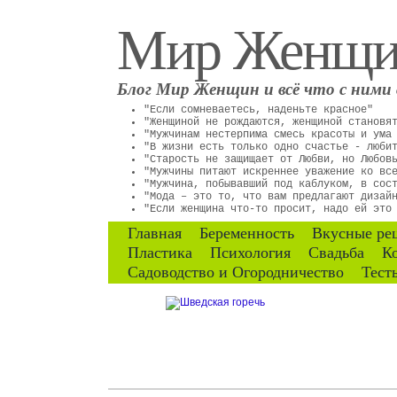
Мир Женщ
Блог Мир Женщин и всё что с ними 
"Если сомневаетесь, наденьте красное"
"Женщиной не рождаются, женщиной становя
"Мужчинам нестерпима смесь красоты и ума
"В жизни есть только одно счастье - люби
"Старость не защищает от Любви, но Любов
"Мужчины питают искреннее уважение ко вс
"Мужчина, побывавший под каблуком, в сос
"Мода – это то, что вам предлагают дизай
"Если женщина что-то просит, надо ей это
Главная
Беременность
Вкусные ре
Пластика
Психология
Свадьба
К
Садоводство и Огородничество
Тест