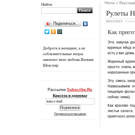
Home
»
Вкусные
Найти:
Рулеты Н
08/12/2013
Разме
Поделиться…
Как приго
Эта закуска до
Доброта в женщине, а не
куриных яйца и
соблазнительные взоры
есть у вас дома
завоюют мою любовь.
Вильям
Жареный курин
Шекспир
просто очень 
нарезанные оре
Эту смесь зап
Намазываем оч
Рассылки
Subscribe.Ru
пищевую фольгу
Красота и здоровье
сейчас зима).
Как красиво по
листья салата.
Подписаться письмом
приятного аппе