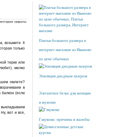
ентарии закрыты
Платья большого размера в
к, возьмите 4
оторая только
интернет-магазине из Иваново
по цене обычных
ной терке или
любит), мелко
Эпиляция диодным лазером
ашем омлете?
ворачиваем в
Элегантное белье для женщин
а балкон (если
и мужчин
) выкладываем
у, вот и все,
Глаукома: причины и жалобы