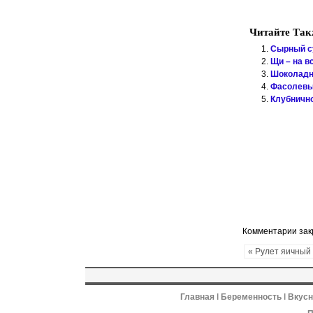
Читайте Так
Сырный с
Щи – на в
Шоколадн
Фасолевы
Клубничн
Комментарии за
« Рулет яичный
Главная
ǀ
Беременность
ǀ
Вкус