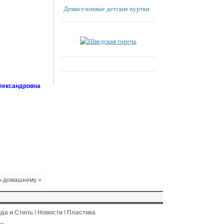
Демисезонные детские куртки
лександровна
о-домашнему »
да и Стиль
ǀ
Новости
ǀ
Пластика