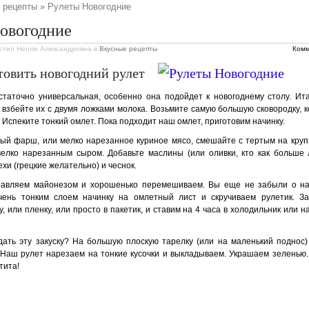
 рецепты
» Рулеты Новогодние
овогодние
стил Нелли Александровна
в
Вкусные рецепты
Комм
товить новогодний рулет
статочно универсальная, особенно она подойдет к новогоднему столу. Ита
 взбейте их с двумя ложками молока. Возьмите самую большую сковородку, к
. Испеките тонкий омлет. Пока подходит наш омлет, приготовим начинку.
ый фарш, или мелко нарезанное куриное мясо, смешайте с тертым на круп
мелко нарезанным сыром. Добавьте маслины (или оливки, кто как больше 
хи (грецкие желательно) и чеснок.
равляем майонезом и хорошенько перемешиваем. Вы еще не забыли о н
ень тонким слоем начинку на омлетный лист и скручиваем рулетик. За
, или пленку, или просто в пакетик, и ставим на 4 часа в холодильник или н
дать эту закуску? На большую плоскую тарелку (или на маленький поднос
 Наш рулет нарезаем на тонкие кусочки и выкладываем. Украшаем зеленью. Н
тита!