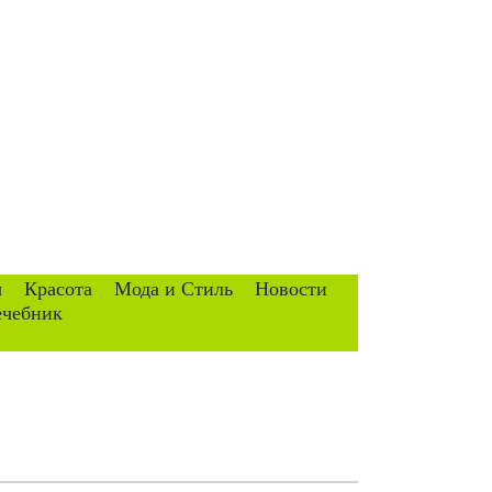
ы
Красота
Мода и Стиль
Новости
ечебник