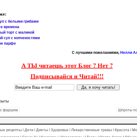
же:
уп с белыми грибами
се времена
ый торт с малиной
й суп с копченостями
ое парфе
C лучшими пожеланиями,
Нелли А
А ТЫ читаешь этот Блог ? Нет ?
Подписывайся и Читай!!!
крыты
 с фаршем
Шпроты п
ные рецепты
ǀ
Дети
ǀ
Диеты
ǀ
Здоровье
ǀ
Лекарственные травы
ǀ
Красота
ǀ
Мо