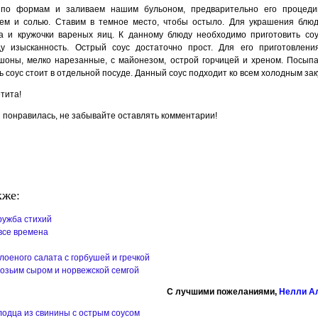
 по формам и заливаем нашим бульоном, предварительно его процеди
цем и солью. Ставим в темное место, чтобы остыло. Для украшения блю
а и кружочки вареных яиц. К данному блюду необходимо приготовить со
у изысканность. Острый соус достаточно прост. Для его приготовлени
шоны, мелко нарезанные, с майонезом, острой горчицей и хреном. Посып
ь соус стоит в отдельной посуде. Данный соус подходит ко всем холодным зак
тита!
 понравилась, не забывайте оставлять комментарии!
кже:
ружба стихий
все времена
лоеного салата с горбушей и гречкой
козьим сыром и норвежской семгой
C лучшими пожеланиями,
Нелли А
лодца из свинины с острым соусом