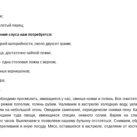
и;
лотый перец;
ения соуса нам потребуется:
дней калорийности, около двухсот грамм;
ца, достаточно чайной ложки;
– одна столовая ложка с верхом;
еных корнишонов;
ра;
.
бходимо просмолить, имеющиеся у нас, свиные ножки и голень. Все очистит
 режем пополам, голень рубим. Наливаем в кастрюлю холодную воду, ук
им на небольшой огонь. Ожидаем закипания, периодически снимая пену. Ка
мещаем туда овощи, имеющиеся специи, немного солим. Варим на сла
ех часов. Выключаем и позволяем нашему бульону отстояться. Снимаем, о
ереливаем в иную посуду. Мясо, оставшееся в кастрюле, отделяем от кост