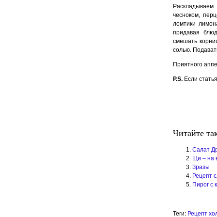
Раскладываем
чесноком, пер
ломтики лимон
придавая блюд
смешать корни
солью. Подават
Приятного аппе
P.S.
Если статья
Читайте та
Салат Д
Щи – на 
Зразы
Рецепт с
Пирог с 
Теги:
Рецепт хо