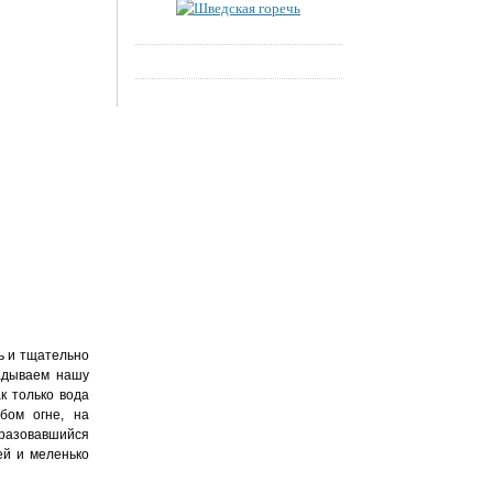
ь и тщательно
ладываем нашу
к только вода
бом огне, на
бразовавшийся
ей и меленько