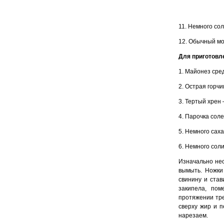
11. Немного сол
12. Обычный мо
Для приготовл
1. Майонез сре
2. Острая горчи
3. Тертый хрен 
4. Парочка сол
5. Немного саха
6. Немного соли
Изначально нео
вымыть. Ножки
свинину и став
закипела, по
протяжении тр
сверху жир и п
нарезаем.