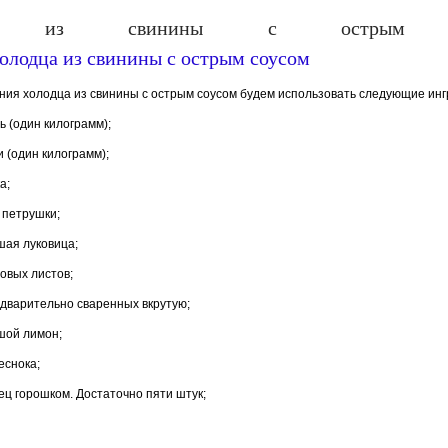
дец из свинины с острым с
ния холодца из свинины с острым соусом будем использовать следующие ин
ь (один килограмм);
 (один килограмм);
а;
 петрушки;
шая луковица;
ровых листов;
редварительно сваренных вкрутую;
шой лимон;
чеснока;
ец горошком. Достаточно пяти штук;