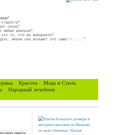
имым"
 старости"
дит скуку"
и любые шпильки"
 это то, что вы выбираете"
дать. Иначе она возьмет это сама!!! ... "
травы
Красота
Мода и Стиль
ы
Народный лечебник
ентарии закрыты