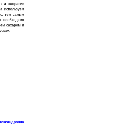
в и заправив
да используем
ус, тем самым
я необходимо
аем сахаром и
ускам.
лександровна