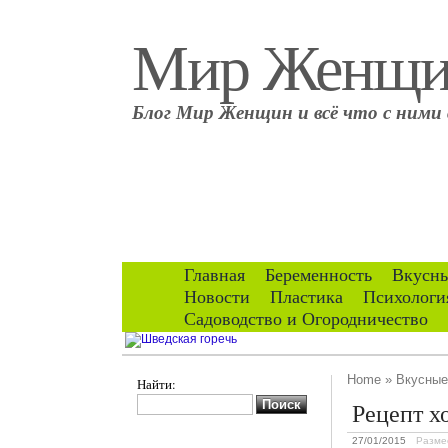
Мир Женщ
Блог Мир Женщин и всё что с ними 
Главная
Беременность
Вкусны
Новости
Пластика
Психологи
Садоводство и Огородничество
Home
»
Вкусные
Найти:
Рецепт х
27/01/2015
Разме