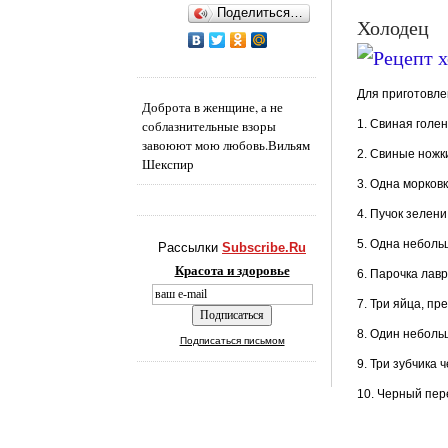
Поделиться…
Холо
Для приготовле
Доброта в женщине, а не
соблазнительные взоры
1. Свиная голен
завоюют мою любовь.
Вильям
2. Свиные ножки
Шекспир
3. Одна морковк
4. Пучок зелени
5. Одна неболь
Рассылки
Subscribe.Ru
Красота и здоровье
6. Парочка лав
7. Три яйца, п
8. Один неболь
Подписаться письмом
9. Три зубчика 
10. Черный пер