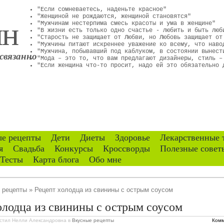
"Если сомневаетесь, наденьте красное"
ин
"Женщиной не рождаются, женщиной становятся"
"Мужчинам нестерпима смесь красоты и ума в женщине"
"В жизни есть только одно счастье - любить и быть люб
"Старость не защищает от Любви, но Любовь защищает от
"Мужчины питают искреннее уважение ко всему, что наво
"Мужчина, побывавший под каблуком, в состоянии вынест
связанно
"Мода – это то, что вам предлагают дизайнеры, стиль –
"Если женщина что-то просит, надо ей это обязательно 
е рецепты
Дети
Диеты
Здоровье
Лекарственные 
я
Свадьба
Конкурсы
Кроссворды
Полезные совет
Тесты
Карта блога
Обо мне
 рецепты
» Рецепт холодца из свинины с острым соусом
олодца из свинины с острым соусом
стил Нелли Александровна
в
Вкусные рецепты
Комм