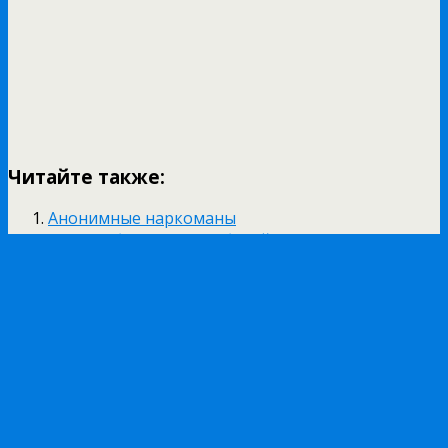
Читайте также:
Анонимные наркоманы
Живите без головных болей!
Что такое миозит
Мифы о здоровье зубов
Напиток Гипертофорт
предыдущая запись
Рак гортани
следующая запись
Можно ли выгодно купить
детскую одежду в интернет-магазине?
Наверх
мобильн.
компьютерная