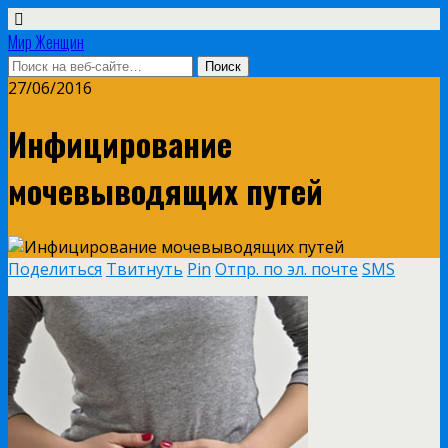
Мир Женщин
27/06/2016
Инфицирование
мочевыводящих путей
Поделиться
Твитнуть
Pin
Отпр. по эл. почте
SMS