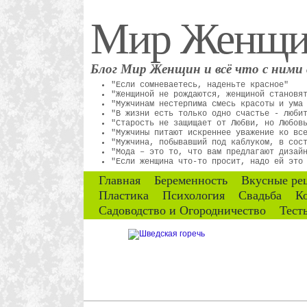
Мир Женщ
Блог Мир Женщин и всё что с ними 
"Если сомневаетесь, наденьте красное"
"Женщиной не рождаются, женщиной становя
"Мужчинам нестерпима смесь красоты и ума
"В жизни есть только одно счастье - люби
"Старость не защищает от Любви, но Любов
"Мужчины питают искреннее уважение ко вс
"Мужчина, побывавший под каблуком, в сос
"Мода – это то, что вам предлагают дизай
"Если женщина что-то просит, надо ей это
Главная
Беременность
Вкусные ре
Пластика
Психология
Свадьба
К
Садоводство и Огородничество
Тест