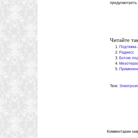
предусмотреть 
Читайте та
Подтяжка 
Радиесс
Ботокс по
Мезотера
Применени
Теги:
Электроэ
Комментарии за