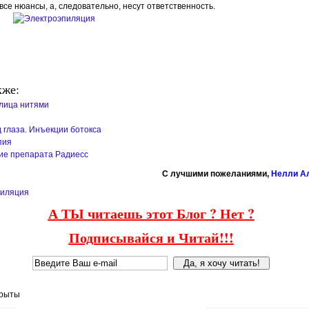
все нюансы, а, следовательно, несут ответственность.
кже:
лица нитями
д глаза. Инъекции ботокса
пия
е препарата Радиесс
C лучшими пожеланиями,
Нелли А
пиляция
А ТЫ читаешь этот Блог ? Нет ?
Подписывайся и Читай!!!
крыты