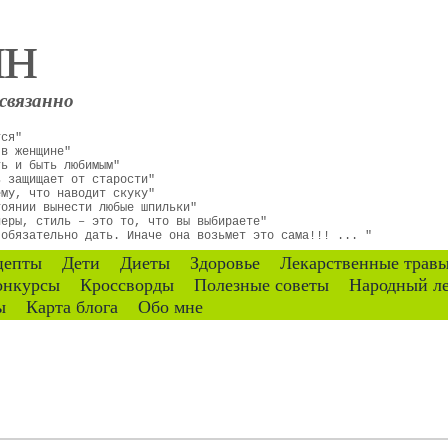
ин
связанно
тся"
 в женщине"
ть и быть любимым"
ь защищает от старости"
ему, что наводит скуку"
тоянии вынести любые шпильки"
неры, стиль – это то, что вы выбираете"
 обязательно дать. Иначе она возьмет это сама!!! ... "
цепты
Дети
Диеты
Здоровье
Лекарственные трав
онкурсы
Кроссворды
Полезные советы
Народный л
ы
Карта блога
Обо мне