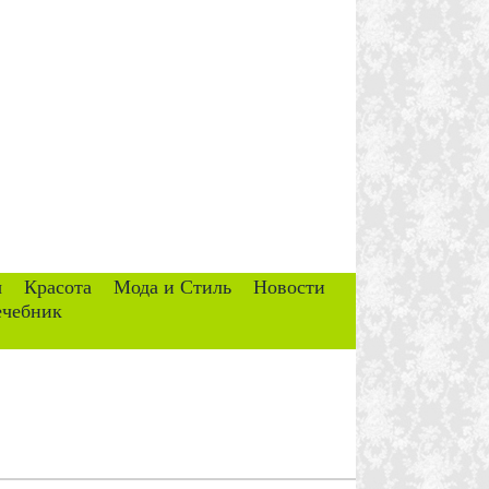
ы
Красота
Мода и Стиль
Новости
ечебник