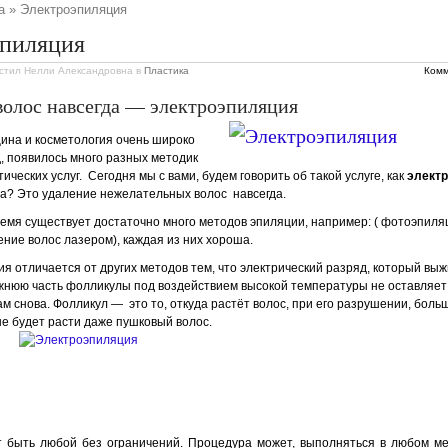
а
» Электроэпиляция
эпиляция
стил Нелли Александровна
в
Пластика
Комм
волос навсегда — электроэпиляция
цина и косметология очень широко
, появилось много разных методик
ических услуг. Сегодня мы с вами, будем говорить об такой услуге, как
элект
уга? Это удаление нежелательных волос навсегда.
емя существует достаточно много методов эпиляции, например: ( фотоэпиля
ение волос лазером), каждая из них хороша.
я отличается от других методов тем, что электрический разряд, который выж
жнюю часть фолликулы под воздействием высокой температуры не оставляе
м снова. Фолликул — это то, откуда растёт волос, при его разрушении, боль
не будет расти даже пушковый волос.
т быть любой без ограничений. Процедура может, выполняться в любом ме