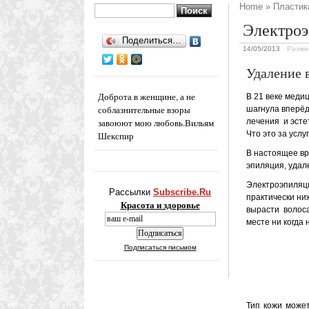
Home
»
Пластик
Найти:
Электро
Поделиться…
14/05/2013
Разме
Удаление 
Доброта в женщине, а не
В 21 веке меди
соблазнительные взоры
шагнула вперёд
завоюют мою любовь.
Вильям
лечения и эстет
Что это за усл
Шекспир
В настоящее вр
эпиляция, удал
Электроэпиляци
Рассылки
Subscribe.Ru
практически ни
Красота и здоровье
вырасти волоса
месте ни когда 
Подписаться письмом
Тип кожи може