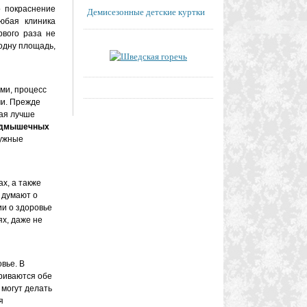
о покраснение
Демисезонные детские куртки
юбая клиника
рвого раза не
одну площадь,
ми, процесс
ми. Прежде
кая лучше
подмышечных
нужные
х, а также
е думают о
ии о здоровье
х, даже не
вье. В
ариваются обе
 могут делать
я