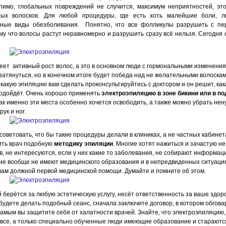
пимо, глобальных повреждений не случится, максимум неприятностей, эт
ных волосков. Для любой процедуры, где есть хоть малейшие боли, л
зные виды обезболивания. Понятно, что все фолликулы разрушить с пе
му что волосы растут неравномерно и разрушить сразу всё нельзя. Сегодня 
меет активный рост волос, а это в основном люди с гормональными изменения
затянуться, но в конечном итоге будет победа над не желательными волоска
 какую эпиляцию вам сделать проконсультируйтесь с доктором и он решит, ка
одойдёт. Очень хорошо применять
электроэпиляцию в зоне бикини или в 
как именно эти места особенно хочется освободить, а также можно убрать не
рук и ног.
оветовать, что бы такие процедуры делали в клиниках, а не частных кабинета
ить врач подобную
методику эпиляции
. Многие хотят нажиться и зачастую н
в, не интересуются, если у них какие то заболевания, не собирают информац
ие вообще не имеют медицинского образования и в непредвиденных ситуация
 вам должной первой медицинской помощи. Думайте и помните об этом.
 берётся за любую эстетическую услугу, несёт ответственность за ваше здоро
ы будете делать подобный сеанс, сначала заключите договор, в котором обгов
самым вы защитите себя от халатности врачей. Знайте, что электроэпиляцию,
 все, а только специально обученные люди имеющие образование и стараютс