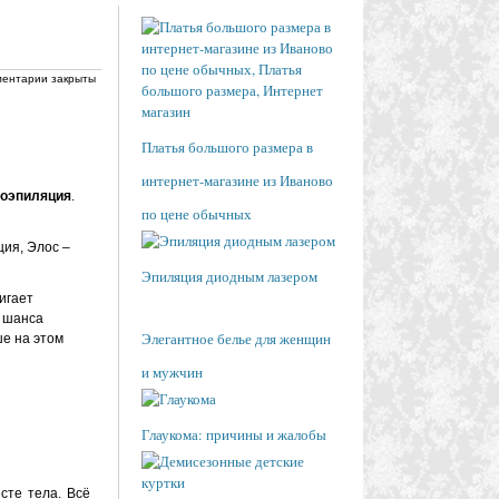
ентарии закрыты
Платья большого размера в
интернет-магазине из Иваново
роэпиляция
.
по цене обычных
ция, Элос –
Эпиляция диодным лазером
игает
т шанса
Элегантное белье для женщин
ше на этом
и мужчин
Глаукома: причины и жалобы
сте тела. Всё