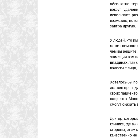
абсолютно тер
вокруг удалён
использует ра
возможно, пото
завтра другую.
У людей, кто и
может немного 
чем вы решите,
эпиляция вам п
впадинах,
так 
волоски с лица, 
Хотелось бы пос
должен провод
своих пациенто
пациента. Мног
смогут оказать
Доктор, который
клинике, где в
стороны, этим 
качественно не