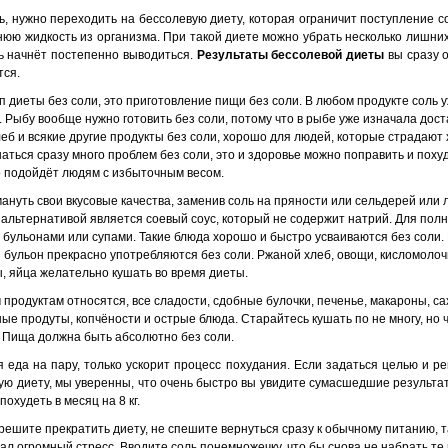
ь, нужно переходить на бессолевую диету, которая ограничит поступление с
юю жидкость из организма. При такой диете можно убрать несколько лишних
ть начнёт постепенно выводиться.
Результаты бессолевой диеты
вы сразу о
тся.
 диеты без соли, это приготовление пищи без соли. В любом продукте соль у
 Рыбу вообще нужно готовить без соли, потому что в рыбе уже изначала дост
леб и всякие другие продукты без соли, хорошо для людей, которые страдают
аться сразу много проблем без соли, это и здоровье можно поправить и похуд
 подойдёт людям с избыточным весом.
ануть свои вкусовые качества, заменив соль на пряности или сельдерей или л
альтернативой является соевый соус, который не содержит натрий. Для пол
 бульонами или супами. Такие блюда хорошо и быстро усваиваются без соли.
 бульон прекрасно употребляются без соли. Ржаной хлеб, овощи, кисломоло
ы, яйца желательно кушать во время диеты.
продуктам относятся, все сладости, сдобные булочки, печенье, макароны, са
ые продуты, копчёности и острые блюда. Старайтесь кушать по не многу, но ч
ь. Пища должна быть абсолютно без соли.
 еда на пару, только ускорит процесс похудания. Если задаться целью и ре
ую диету, мы уверенны, что очень быстро вы увидите сумасшедшие результат
охудеть в месяц на 8 кг.
 решите прекратить диету, не спешите вернуться сразу к обычному питанию, т
ал огромный стресс. Вводите соль понемножечку, что бы снова не набрать те