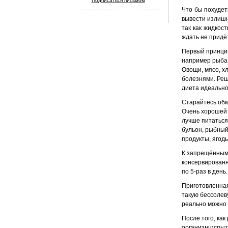
Подписаться письмом
Что бы похудет
вывести излишн
так как жидкос
ждать не придё
Первый принцип
например рыба.
Овощи, мясо, х
болезнями. Реш
диета идеально
Старайтесь обм
Очень хорошей 
лучше питаться
бульон, рыбный
продукты, ягод
К запрещённым 
консервированн
по 5-раз в ден
Приготовленная
такую бессолев
реально можно п
После того, как
организм испыт