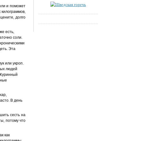
оли и поможет
 килограммов,
цените, долго
же есть,
аточно соли.
 хроническими
еть. Эта
ук или укроп.
ных людей
 Куринный
чные
хар,
асто. В день
шить сесть на
ы, потому что
ак как
 килограммы,