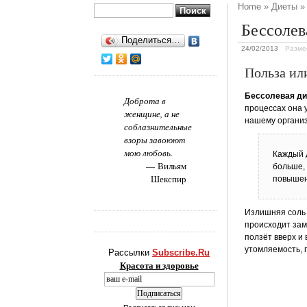
Home
»
Диеты
»
Найти:
Бессолев
Поделиться…
24/02/2013
Разме
Польза ил
Бессолевая ди
Доброта в
процессах она 
женщине, а не
нашему организм
соблазнительные
взоры завоюют
мою любовь.
Каждый д
Вильям
больше, 
Шекспир
повышени
Излишняя соль 
происходит зам
ползёт вверх и
утомляемость, 
Рассылки
Subscribe.Ru
Красота и здоровье