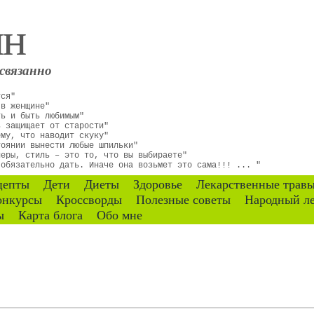
ин
связанно
тся"
 в женщине"
ть и быть любимым"
ь защищает от старости"
ему, что наводит скуку"
тоянии вынести любые шпильки"
неры, стиль – это то, что вы выбираете"
 обязательно дать. Иначе она возьмет это сама!!! ... "
цепты
Дети
Диеты
Здоровье
Лекарственные трав
онкурсы
Кроссворды
Полезные советы
Народный л
ы
Карта блога
Обо мне