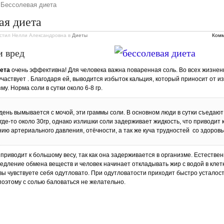
 Бессолевая диета
ая диета
стил Нелли Александровна
в
Диеты
Комм
и вред
ета
очень эффективна! Для человека важна поваренная соль. Во всех жизне
участвует . Благодаря ей, выводится избыток кальция, который приносит от и
у. Норма соли в сутки около 6-8 гр.
ень вымывается с мочой, эти граммы соли. В основном люди в сутки съедают
где-то около 30гр, однако излишки соли задерживает жидкость, что приводит 
ю артериального давления, отёчности, а так же куча трудностей со здоровь
приводит к большому весу, так как она задерживается в организме. Естествен
едление обмена веществ и человек начинает откладывать жир с водой в клетк
 вы чувствуете себя одутловато. При одутловатости приходит быстро усталост
поэтому с солью баловаться не желательно.