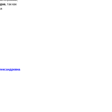
една
, так как
ся
лександровна