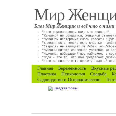
Мир Женщ
Блог Мир Женщин и всё что с ними 
"Если сомневаетесь, наденьте красное"
"Женщиной не рождаются, женщиной становя
"Мужчинам нестерпима смесь красоты и ума
"В жизни есть только одно счастье - люби
"Старость не защищает от Любви, но Любов
"Мужчины питают искреннее уважение ко вс
"Мужчина, побывавший под каблуком, в сос
"Мода – это то, что вам предлагают дизай
"Если женщина что-то просит, надо ей это
Главная
Беременность
Вкусные ре
Пластика
Психология
Свадьба
К
Садоводство и Огородничество
Тест