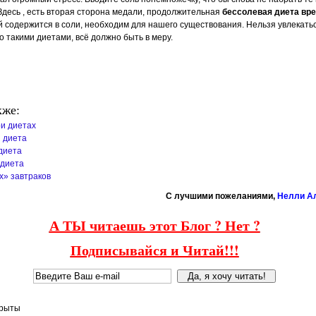
Здесь , есть вторая сторона медали, продолжительная
бессолевая диета вр
й содержится в соли, необходим для нашего существования. Нельзя увлекать
 такими диетами, всё должно быть в меру.
кже:
и диетах
 диета
диета
 диета
х» завтраков
C лучшими пожеланиями,
Нелли А
А ТЫ читаешь этот Блог ? Нет ?
Подписывайся и Читай!!!
крыты