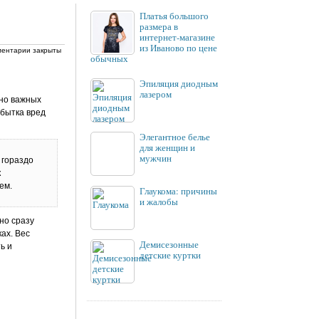
Платья большого
размера в
интернет-магазине
из Иваново по цене
ентарии закрыты
обычных
Эпиляция диодным
лазером
нно важных
збытка вред
Элегантное белье
для женщин и
мужчин
 гораздо
к
ем.
Глаукома: причины
и жалобы
но сразу
ах. Вес
Демисезонные
ь и
детские куртки