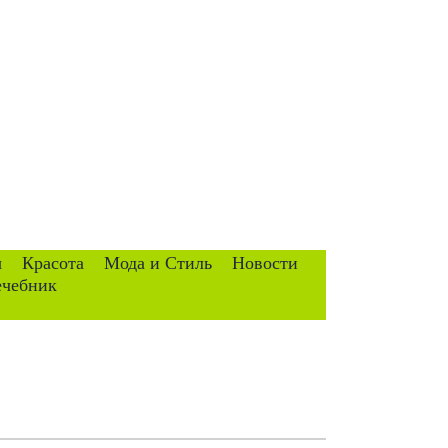
ы
Красота
Мода и Стиль
Новости
ечебник